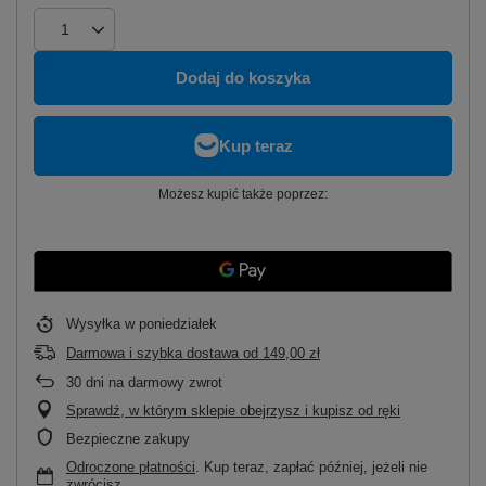
Dodaj do koszyka
Możesz kupić także poprzez:
Wysyłka
w poniedziałek
Darmowa i szybka dostawa
od
149,00 zł
30
dni na darmowy zwrot
Sprawdź, w którym sklepie obejrzysz i kupisz od ręki
Bezpieczne zakupy
Odroczone płatności
. Kup teraz, zapłać później, jeżeli nie
zwrócisz