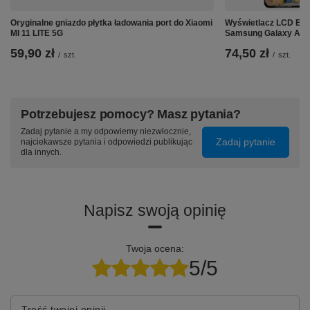
Oryginalne gniazdo płytka ładowania port do Xiaomi
Wyświetlacz LCD Ekra
MI 11 LITE 5G
Samsung Galaxy A22 
59,90 zł
74,50 zł
/
szt.
/
szt.
Potrzebujesz pomocy? Masz pytania?
Zadaj pytanie a my odpowiemy niezwłocznie,
Zadaj pytanie
najciekawsze pytania i odpowiedzi publikując
dla innych.
Napisz swoją opinię
➡️ Specyfikacja techniczna:
Twoja ocena:
⭐
Kompatybilność z czujnikiem zbliżeniowym i
5/5
światła:
Tak
⭐
Ekran wielodotykowy Multi-touch:
Tak
⭐
Regulowana Jasność:
Tak
Treść twojej opinii