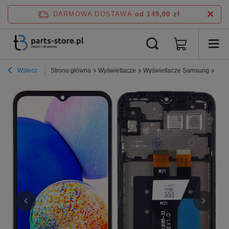
DARMOWA DOSTAWA
od 149,00 zł
Wstecz
Strona główna
Wyświetlacze
Wyświetlacze Samsung
Seri