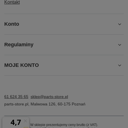
Kontakt
Konto
Regulaminy
MOJE KONTO
61 624 35 65
sklep@parts-store.pl
parts-store.pl
,
Malwowa 126
,
60-175
Poznań
↘️ Przemyślana wentylacja, bez
przegrzewania
W sklepie prezentujemy ceny brutto (z VAT).