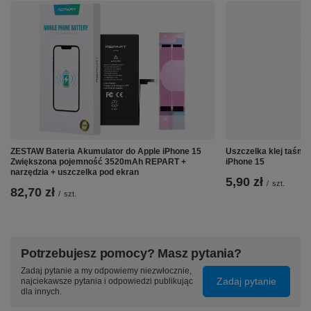
↘️ Ochrona w stylu premium – bez
kompromisów
ZESTAW Bateria Akumulator do Apple iPhone 15
Uszczelka klej taśm
Zwiększona pojemność 3520mAh REPART +
iPhone 15
Etui gwarantuje kompleksową ochronę 360°,
narzędzia + uszczelka pod ekran
zabezpieczając konsolę przed upadkami,
5,90 zł
/
szt.
zarysowaniami i codziennymi uszkodzeniami
82,70 zł
/
szt.
mechanicznymi.
Specjalna struktura TPU absorbuje
wstrząsy, chroniąc zarówno ekran, jak i obudowę.
Potrzebujesz pomocy? Masz pytania?
Zadaj pytanie a my odpowiemy niezwłocznie,
Zadaj pytanie
najciekawsze pytania i odpowiedzi publikując
dla innych.