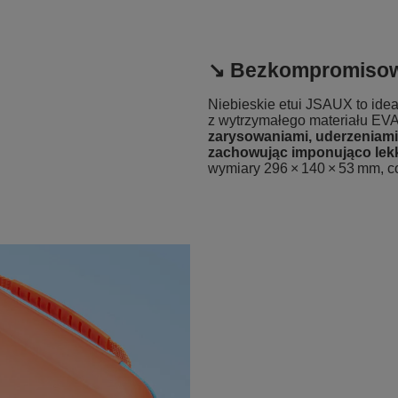
↘️ Bezkompromisow
Niebieskie etui JSAUX to idea
z wytrzymałego materiału EV
zarysowaniami, uderzeniami
zachowując imponująco lekki
wymiary 296 × 140 × 53 mm, c