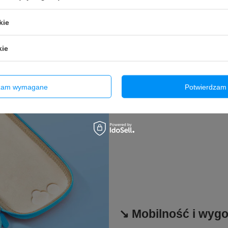
kie
kie
dzam wymagane
Potwierdzam 
↘️ Mobilność i wyg