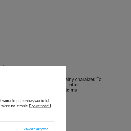
nia
y kolor nadaje etui indywidualny charakter. To
ących estetykę i funkcjonalność –
etui
ale też przyciąga wzrok i nadaje mu
ć warunki przechowywania lub
 także na stronie
Prywatność i
Zawsze aktywne