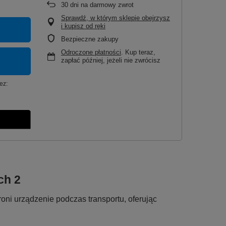
30
dni na darmowy zwrot
Sprawdź, w którym sklepie obejrzysz
i kupisz od ręki
Bezpieczne zakupy
Odroczone płatności
. Kup teraz,
zapłać później, jeżeli nie zwrócisz
ez:
ch 2
roni urządzenie podczas transportu, oferując