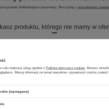
precyzować dokładniejsze parametry. Skorzystaj z
wyszukiwarki zaaw
kasz produktu, którego nie mamy w ofer
byś kupić go w naszym sklepie, możesz skorzystać ze specjalnego formu
TO MOŻE CIĘ ZAINTERESOWAĆ
ość
w celu realizacji usług zgodnie z
Polityką dotyczącą cookies
. Możesz określi
eglądarce. Więcej informacji na temat warunków i prywatności można znaleźć
cookie (wymagane)
kie