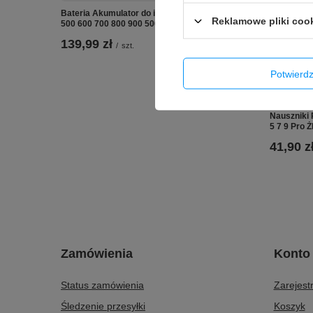
Bateria Akumulator do iRobot Roomba seria
Reklamowe pliki coo
500 600 700 800 900 5000mAh Ni-MH
139,99 zł
/
szt.
Potwier
Nauszniki 
5 7 9 Pro
41,90 z
Zamówienia
Konto
Status zamówienia
Zarejestr
Śledzenie przesyłki
Koszyk