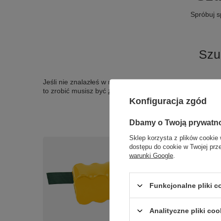
Spróbuj s
Szu
Jeśli nie znalazłeś w naszej ofercie produktu, a chciał
to zrobić musisz być
zalogowany
.
Konfiguracja zgód
Dbamy o Twoją prywatn
Sklep korzysta z plików cookie 
dostępu do cookie w Twojej prz
warunki Google
.
Funkcjonalne pliki 
Analityczne pliki coo