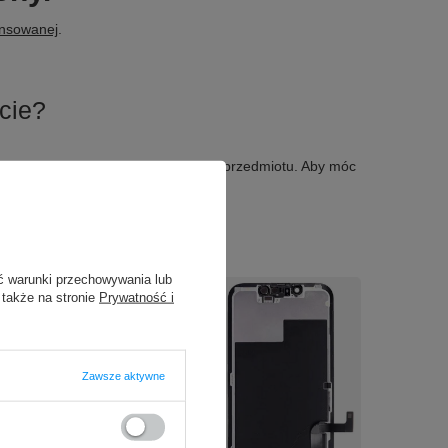
ansowanej
.
cie?
larza i przesłać nam opis szukanego przedmiotu. Aby móc
ć warunki przechowywania lub
 także na stronie
Prywatność i
Zawsze aktywne