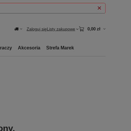
0,00 zł
Zaloguj się
Listy zakupowe
graczy
Akcesoria
Strefa Marek
ony.