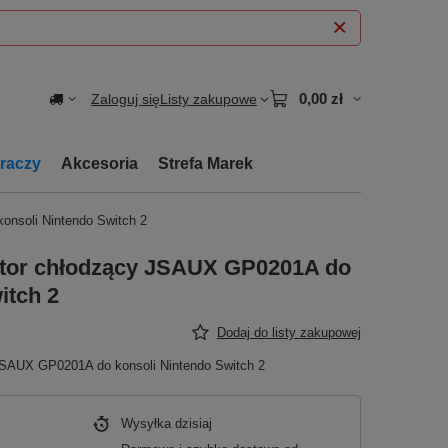
0,00 zł
Zaloguj się
Listy zakupowe
graczy
Akcesoria
Strefa Marek
nsoli Nintendo Switch 2
ator chłodzący JSAUX GP0201A do
itch 2
Dodaj do listy zakupowej
JSAUX GP0201A do konsoli Nintendo Switch 2
Wysyłka
dzisiaj