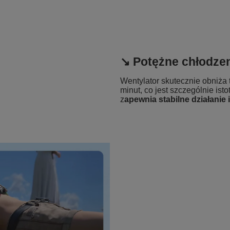
↘️ Potężne chłodze
Wentylator skutecznie obniża 
minut, co jest szczególnie is
z
apewnia stabilne działanie