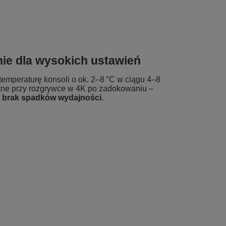
nie dla wysokich ustawień
temperaturę konsoli o ok. 2–8 °C w ciągu 4–8
totne przy rozgrywce w 4K po zadokowaniu –
 i brak spadków wydajności.