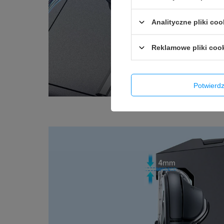
Analityczne pliki coo
Reklamowe pliki coo
Potwier