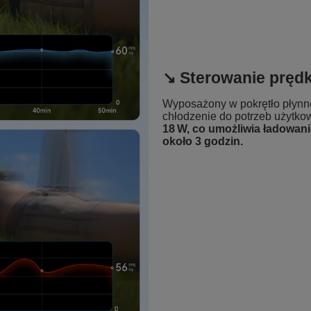
↘️ Sterowanie pręd
Wyposażony w pokrętło płynne
chłodzenie do potrzeb użytko
18 W, co umożliwia ładowani
około 3 godzin.