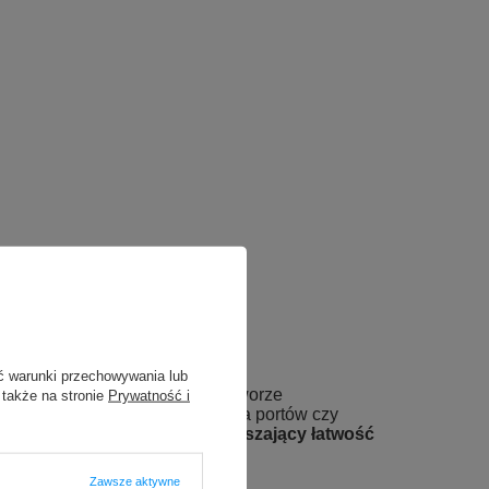
ne mocowanie
ć warunki przechowywania lub
cą sprężynowego klipsa na otworze
 także na stronie
Prywatność i
ocne osadzenie i nie zaciemnia portów czy
jduje się giętki adapter zwiększający łatwość
Zawsze aktywne