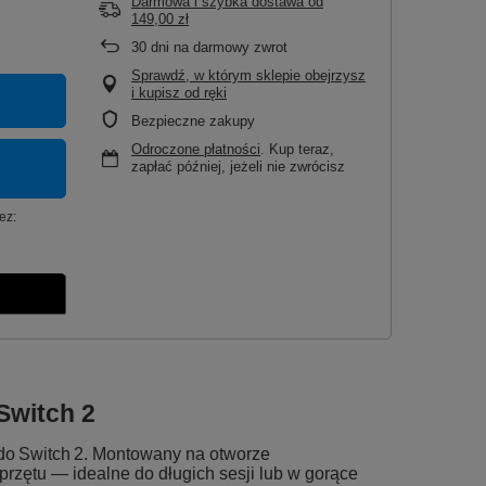
Darmowa i szybka dostawa
od
149,00 zł
30
dni na darmowy zwrot
Sprawdź, w którym sklepie obejrzysz
i kupisz od ręki
Bezpieczne zakupy
Odroczone płatności
. Kup teraz,
zapłać później, jeżeli nie zwrócisz
ez:
Switch 2
do Switch 2. Montowany na otworze
rzętu — idealne do długich sesji lub w gorące