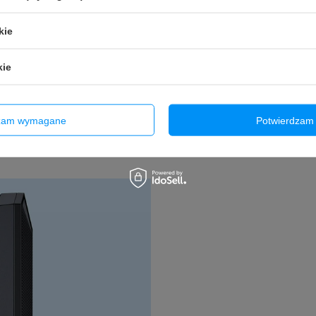
kie
kie
dzam wymagane
Potwierdzam 