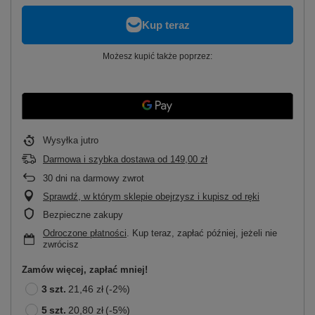
Możesz kupić także poprzez:
Wysyłka
jutro
Darmowa i szybka dostawa
od
149,00 zł
30
dni na darmowy zwrot
Sprawdź, w którym sklepie obejrzysz i kupisz od ręki
Bezpieczne zakupy
Odroczone płatności
. Kup teraz, zapłać później, jeżeli nie
zwrócisz
Zamów więcej, zapłać mniej!
3
szt.
21,46 zł
(-
2
%)
5
szt.
20,80 zł
(-
5
%)