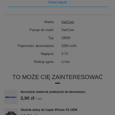
Pokaż więcej
✅ Rzeczywista pojemność – pełne 3200mAh, bez
efektu pamięci, co gwarantuje maksymalną żywotność
ogniwa.
Marka
VariCore
✅ Uniwersalne zastosowanie – doskonały wybór do
szerokiej gamy urządzeń mobilnych i
Pasuje do marki
VariCore
bezprzewodowych. Możliwość łączenia w pakiety dla
jeszcze większej wydajności.
Typ
18650
Pojemność akumulatora
3200 mAh
Napięcie
3.7V
Rodzaj ogniw
Li-Ion
TO MOŻE CIĘ ZAINTERESOWAĆ
⚙️ Specyfikacja techniczna:
Narzędzie otwierak podważak do demontażu
2,90 zł
/
szt.
Marka:
VariCore
Model:
VC-1832
Głośnik dolny do Apple iPhone XS OEM
Bateria:
18650