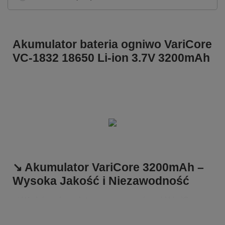
Akumulator bateria ogniwo VariCore
VC-1832 18650 Li-ion 3.7V 3200mAh
↘️ Akumulator VariCore 3200mAh –
Wysoka Jakość i Niezawodność
✅ Wydajny akumulator renomowanej marki VariCore o
pojemności 3200mAh, zapewniający długotrwałe i
stabilne działanie.