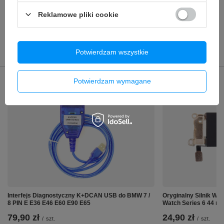
69,90 zł
/
szt.
firma wyznacza nowe standardy w branży. VariCore
Reklamowe pliki cookie
umacnia swoją pozycję lidera na rynku, zdobywając
zaufanie klientów na całym świecie.
POLECANE
Potwierdzam wszystkie
Poprzedni z tej kategorii
Następny z tej kategorii
Potwierdzam wymagane
Interfejs Diagnostyczny K+DCAN USB do BMW 7 /
Oryginalny Silnik Wib
8 PIN E E36 E46 E60 E90 E65
Watch Series 6 44 m
79,90 zł
24,90 zł
/
szt.
/
szt.