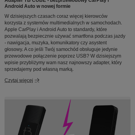
Adapter TB CUBE - bezprzewodowy CarPlay i
Android Auto w nowej formie
W dzisiejszych czasach coraz więcej kierowców
korzysta z systemów multimedialnych w samochodach.
Apple CarPlay i Android Auto to standardy, które
pozwalają bezpiecznie używać smartfona podczas jazdy
- nawigacja, muzyka, komunikatory czy asystent
głosowy. A co jeśli Twój samochód obsługuje jedynie
przewodowe połączenie poprzez USB? W dzisiejszym
wpisie przybliżymy wam nasz najnowszy adapter, który
➡️ Jak to działa?
sprzedajemy pod własną marką.
Czytaj więcej
Podłącz adapter
Tradebit TB CUBE
do portu
USB-C w samochodzie.
Na ekranie wybierz opcję
CarPlay
lub
Android
Auto.
Sparuj telefon przez
Bluetooth
(pierwsze
uruchomienie).
Gotowe! Od teraz urządzenie będzie łączyć się
automatycznie przy każdym uruchomieniu auta.
Nie wymaga aplikacji ani skomplikowanej