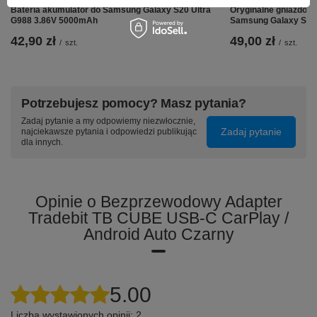
Tradebit TB CUBE
to niezawodne rozwiązanie, które
Bateria akumulator do Samsung Galaxy S20 Ultra
Oryginalne gniazdo pł
łączy wygodę, elegancję i nowoczesną technologię:
G988 3.86V 5000mAh
Samsung Galaxy S20
42,90 zł
49,00 zł
Kompaktowy design
– niewielki, stylowy adapter,
/
szt.
/
szt.
który nie zajmuje miejsca w aucie.
Wejście USB-C -
w przeciwieństwie do
konkurencyjnych urządzeń znajdujących się na
rynku, nasz adapter wyposażony jest w
Potrzebujesz pomocy? Masz pytania?
pełnoprawne złącze USB-C, zamiast
przestarzałego USB-A
Zadaj pytanie a my odpowiemy niezwłocznie,
Automatyczne łączenie
– uruchamiasz silnik, a
Zadaj pytanie
najciekawsze pytania i odpowiedzi publikując
system sam łączy się z telefonem.
dla innych.
Automatyczne aktualizacje OTA
- otrzymuj
najnowsze aktualizacje systemu automatycznie.
Szybka łączność Wi-Fi 5 GHz
– płynne działanie
bez opóźnień.
Opinie o Bezprzewodowy Adapter
Bezproblemowa kompatybilność
– obsługuje
Tradebit TB CUBE USB-C CarPlay /
większość samochodów z fabrycznym CarPlay lub
Android Auto Czarny
Android Auto.
5.00
Liczba wystawionych opinii: 2