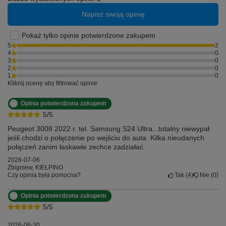
Napisz swoją opinię
Pokaż tylko opinie potwierdzone zakupem
5
2
4
0
3
0
2
0
1
0
Kliknij ocenę aby filtrować opinie
Opinia potwierdzona zakupem
5/5
Peugeot 3008 2022 r. tel. Samsung S24 Ultra...totalny niewypał
jeśli chodzi o połączenie po wejściu do auta. Kilka nieudanych
➡️ Co dostaniesz w zamian?
połączeń zanim łaskawie zechce zadziałać.
2026-07-06
Z
Tradebit TB CUBE
Twoje auto zyska funkcje, których
Zbigniew, KIEŁPINO
do tej pory brakowało:
Czy opinia była pomocna?
Tak
4
Nie
0
✅
Bezprzewodowy dostęp do muzyki
– Spotify,
Opinia potwierdzona zakupem
Apple Music, YouTube Music i inne.
5/5
✅
Nawigacja GPS w czasie rzeczywistym
–
Google Maps, Waze, Apple Maps.
2026-06-30