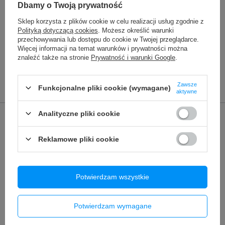
54,90 zł
/
szt.
Dbamy o Twoją prywatność
Taśma głośnika dolnego/antena WiFi iPhone X OEM
Sklep korzysta z plików cookie w celu realizacji usług zgodnie z
18,90 zł
Polityką dotyczącą cookies
. Możesz określić warunki
/
szt.
przechowywania lub dostępu do cookie w Twojej przeglądarce.
Więcej informacji na temat warunków i prywatności można
znaleźć także na stronie
Prywatność i warunki Google
.
POLECANE
Zawsze
Funkcjonalne pliki cookie (wymagane)
aktywne
Poprzedni z tej kategorii
Następny z tej kategorii
Analityczne pliki cookie
Reklamowe pliki cookie
Potwierdzam wszystkie
➡️ Dlaczego warto mieć?
Potwierdzam wymagane