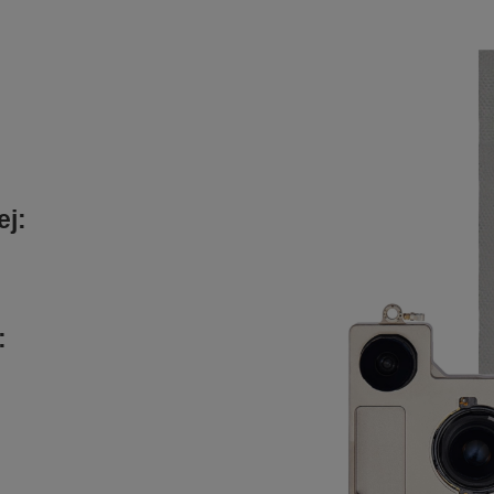
ej:
: