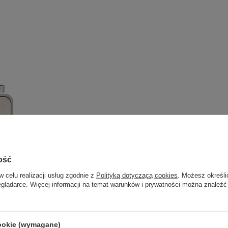
ość
w celu realizacji usług zgodnie z
Polityką dotyczącą cookies
. Możesz określi
eglądarce. Więcej informacji na temat warunków i prywatności można znaleźć
cookie (wymagane)