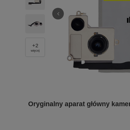
+
2
więcej
Oryginalny aparat główny kame