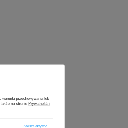
ć warunki przechowywania lub
 także na stronie
Prywatność i
Zawsze aktywne