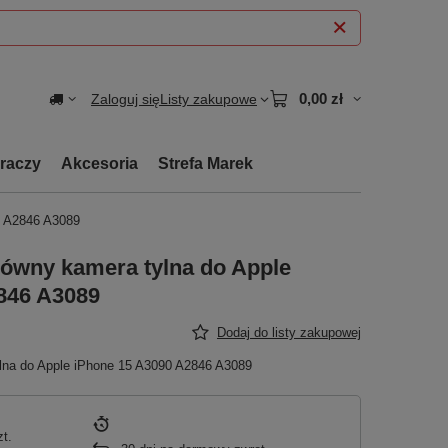
0,00 zł
Zaloguj się
Listy zakupowe
graczy
Akcesoria
Strefa Marek
0 A2846 A3089
łówny kamera tylna do Apple
846 A3089
Dodaj do listy zakupowej
ylna do Apple iPhone 15 A3090 A2846 A3089
zt.