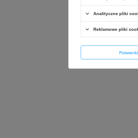
Analityczne pliki coo
Reklamowe pliki coo
Potwier