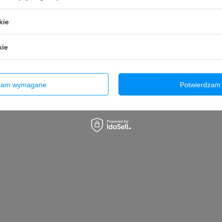
kie
kie
dzam wymagane
Potwierdzam 