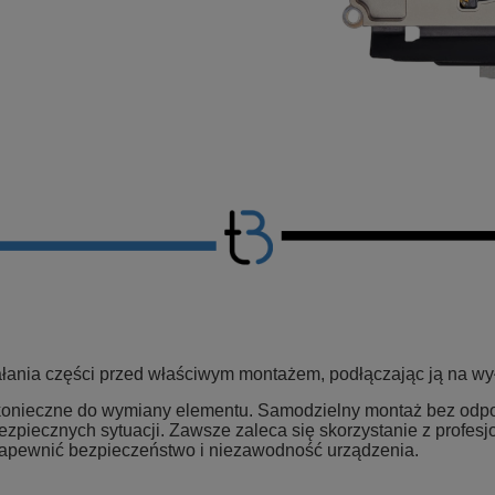
ania części przed właściwym montażem, podłączając ją na wyłą
ą konieczne do wymiany elementu. Samodzielny montaż bez od
bezpiecznych sytuacji. Zawsze zaleca się skorzystanie z profes
zapewnić bezpieczeństwo i niezawodność urządzenia.