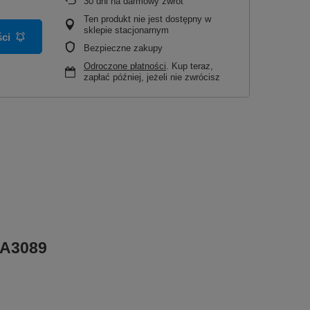
30
dni na darmowy zwrot
Ten produkt nie jest dostępny w
sklepie stacjonarnym
ci
Bezpieczne zakupy
Odroczone płatności
. Kup teraz,
zapłać później, jeżeli nie zwrócisz
 A3089