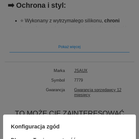
➡️ Ochrona i styl:
⭐ Wykonany z wytrzymałego silikonu,
chroni
kontroler przed zarysowaniami, uderzeniami i
kurzem.
⭐ Smukły i lekki design nie dodaje zbędnej masy
Pokaż więcej
kontrolerowi.
Marka
JSAUX
Symbol
7779
Gwarancja
Gwarancja sprzedawcy 12
miesięcy
TO MOŻE CIĘ ZAINTERESOWAĆ
Konfiguracja zgód
CARLINKIT 5.0 (2Air-T) Bezprzewodowy Apple Carplay /
Android Auto