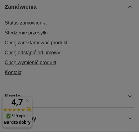
Zamówienia
Status zamówienia
Śledzenie przesyłki
Chcę zareklamować produkt
Chcę odstąpić od umowy
Chcę wymienić produkt
Kontakt
Konto
Regulaminy