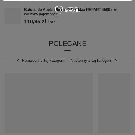
Bateria do Apple iPhone 11 Pro Max REPART 4500mAh
większa pojemność
110,95 zł
/
szt.
POLECANE
Poprzedni z tej kategorii
Następny z tej kategorii