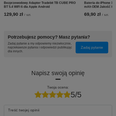
Bezprzewodowy Adapter Tradebit TB CUBE PRO
Bateria do iPhone 1
BT 5.4 WiFi 6 dla Apple Android
mAh OEM Jakość Ko
➡️ Co więcej:
129,90 zł
69,90 zł
/
szt.
/
szt.
⭐
Wygodny w czyszczeniu
- wystarczy przetrzeć
wilgotną ściereczką.
Potrzebujesz pomocy? Masz pytania?
⭐ Idealny dla graczy w każdym wieku i na każdym
poziomie umiejętności.
Zadaj pytanie a my odpowiemy niezwłocznie,
Zadaj pytanie
najciekawsze pytania i odpowiedzi publikując
dla innych.
Silikonowy grip do ROG Ally X PC0113 to niezbędny
gadżet dla każdego miłośnika gamingu!
* Konsola ROG Ally X nie jest częścią zestawu
Napisz swoją opinię
Twoja ocena:
5/5
Treść twojej opinii