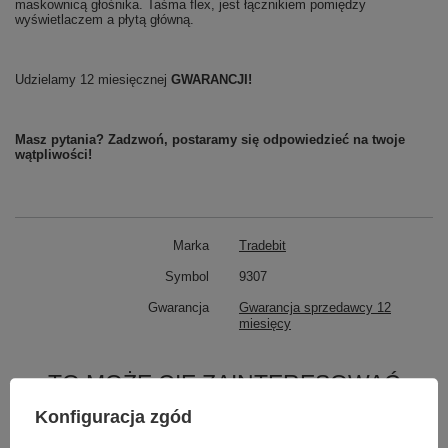
maskownicą głośnika. Taśma flex, jest łącznikiem pomiędzy
wyświetlaczem a płytą główną.
Udzielamy 12 miesięcznej
GWARANCJI!
Masz pytania? Zadzwoń, postaramy się odpowiedzieć na twoje
wątpliwości!
Marka
Tradebit
Symbol
9307
Gwarancja
Gwarancja sprzedawcy 12
miesięcy
TO MOŻE CIĘ ZAINTERESOWAĆ
Konfiguracja zgód
Szybka Szkło do Wyświetlacza MUSTTBY z OCA do Apple