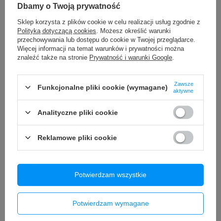
iPhone 12
Dbamy o Twoją prywatność
19,99 zł
/
szt.
Sklep korzysta z plików cookie w celu realizacji usług zgodnie z
Polityką dotyczącą cookies
. Możesz określić warunki
Naklejki nalepki na klawiaturę laptopa PC QWERTY US polski
przechowywania lub dostępu do cookie w Twojej przeglądarce.
układ International 11x13 mm
Więcej informacji na temat warunków i prywatności można
8,90 zł
/
szt.
znaleźć także na stronie
Prywatność i warunki Google
.
Szyba + Klej OCA do iPhone 13 mini
18,91 zł
/
szt.
Zawsze
Funkcjonalne pliki cookie (wymagane)
aktywne
Nauszniki Pady Gąbki do SONY WH-CH500 WH-CH510
SYNTETYCZNA SKÓRA Czarne
Analityczne pliki cookie
29,90 zł
/
szt.
Reklamowe pliki cookie
Akumulator bateria ogniwo VariCore VC-C4000 C Ni-MH 1.2V
4000mAh
21,90 zł
/
szt.
Potwierdzam wszystkie
Akumulator bateria ogniwo VariCore VC-1835 PCB 18650 Li-
ion 3.7V 3500mAh
24,90 zł
/
szt.
Potwierdzam wymagane
Szybka Szkło Wyświetlacza MUSTTBY z klejem OCA do
Xiaomi Redmi Note 13 5G