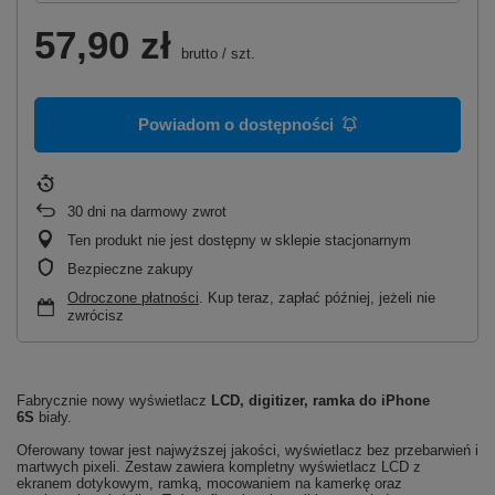
57,90 zł
brutto
/
szt.
Powiadom o dostępności
30
dni na darmowy zwrot
Ten produkt nie jest dostępny w sklepie stacjonarnym
Bezpieczne zakupy
Odroczone płatności
. Kup teraz, zapłać później, jeżeli nie
zwrócisz
Fabrycznie nowy wyświetlacz
LCD, digitizer, ramka do iPhone
6S
biały.
Oferowany towar jest najwyższej jakości, wyświetlacz bez przebarwień i
martwych pixeli. Zestaw zawiera kompletny wyświetlacz LCD z
ekranem dotykowym, ramką, mocowaniem na kamerkę oraz