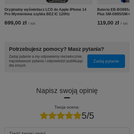
Oryginalny wyświetlacz LCD do Apple iPhone 14
Bateria EB-BG985AB
Pro Wymieniona szybka BEZ IC 120Hz
Plus SM-G985/SM-G
699,00 zł
119,00 zł
/
szt.
/
szt.
Potrzebujesz pomocy? Masz pytania?
Zadaj pytanie a my odpowiemy niezwłocznie,
Zadaj pytanie
najciekawsze pytania i odpowiedzi publikując
dla innych.
Napisz swoją opinię
Twoja ocena:
5/5
Treść twojej opinii