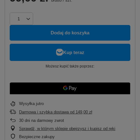
brutto
/
szt.
Dodaj do koszyka
Możesz kupić także poprzez:
Wysyłka
jutro
Darmowa i szybka dostawa
od
149,00 zł
30
dni na darmowy zwrot
Sprawdź, w którym sklepie obejrzysz i kupisz od ręki
Bezpieczne zakupy