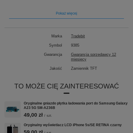
Pokaż więcej
Marka
Tradebit
Symbol
9385
Gwarancja
Gwarancja sprzedawcy 12
miesięcy
Jakość
Zamiennik TFT
TO MOŻE CIĘ ZAINTERESOWAĆ
Oryginalne gniazdo płytka ładowania port do Samsung Galaxy
A23 5G SM-A236B
49,00 zł
/
szt.
Oryginalny wyświetlacz LCD iPhone 5s/SE RETINA czarny
59,00 zł
/
szt.