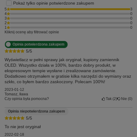
Pokaż tylko opinie potwierdzone zakupem
5
3
4
0
3
0
2
0
1
0
Kliknij ocenę aby filtrować opinie
Opinia potwierdzona zakupem
5/5
Wyświetlacz w pełni sprawy jak oryginał, kupiony zamiennik
OLED. Wszystko działa w 100%, bardzo dobry produkt, w
ekspresowym tempie wysłane i zrealizowane zamówienie.
Dodatkowo otrzymałem w gratisie kilka narzędzi do wymiany oraz
szkło, co byłem bardzo zaskoczony. Polecam 100%!
2023-01-12
Tomasz, Iława
Czy opinia była pomocna?
Tak
2
Nie
0
Opinia niepotwierdzona zakupem
5/5
To nie jest oryginał
2022-02-18