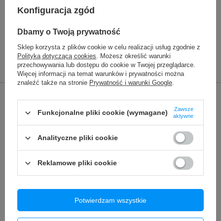
Szyba + Klej OCA do iPhone 13 mini
Konfiguracja zgód
18,91 zł
/
szt.
Dbamy o Twoją prywatność
Sklep korzysta z plików cookie w celu realizacji usług zgodnie z
POLECANE
Polityką dotyczącą cookies
. Możesz określić warunki
przechowywania lub dostępu do cookie w Twojej przeglądarce.
Więcej informacji na temat warunków i prywatności można
Poprzedni z tej kategorii
Następny z tej kategorii
znaleźć także na stronie
Prywatność i warunki Google
.
Zawsze
Funkcjonalne pliki cookie (wymagane)
aktywne
Analityczne pliki cookie
Reklamowe pliki cookie
Potwierdzam wszystkie
Wyświetlacz LCD Ekra
Wyświetlacz REPART LCD IPS ekran dotyk digitizer
Incell
szybka do iPhone X Incell