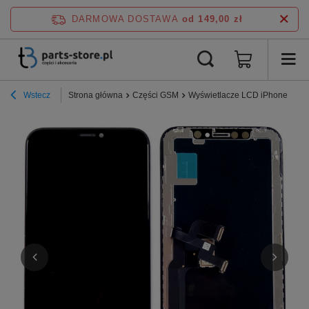
DARMOWA DOSTAWA
od 149,00 zł
Wstecz
Strona główna
Części GSM
Wyświetlacze LCD iPhone
Wy