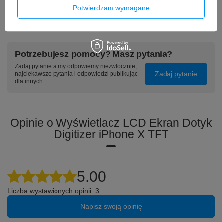
84,90 zł
Potwierdzam wymagane
89,90 zł
/
szt.
/
szt.
Potrzebujesz pomocy? Masz pytania?
Zadaj pytanie a my odpowiemy niezwłocznie,
Zadaj pytanie
najciekawsze pytania i odpowiedzi publikując
dla innych.
Opinie o Wyświetlacz LCD Ekran Dotyk
Digitizer iPhone X TFT
5.00
Liczba wystawionych opinii: 3
Napisz swoją opinię