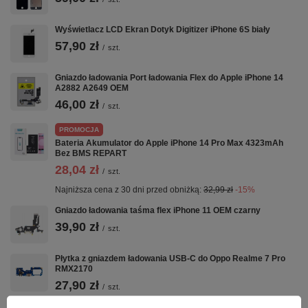
Wyświetlacz LCD Ekran Dotyk Digitizer iPhone 6S biały
57,90 zł
/
szt.
Gniazdo ładowania Port ładowania Flex do Apple iPhone 14
A2882 A2649 OEM
46,00 zł
/
szt.
PROMOCJA
Bateria Akumulator do Apple iPhone 14 Pro Max 4323mAh
Bez BMS REPART
28,04 zł
/
szt.
Najniższa cena z 30 dni przed obniżką:
32,99 zł
-15%
Gniazdo ładowania taśma flex iPhone 11 OEM czarny
39,90 zł
/
szt.
Płytka z gniazdem ładowania USB-C do Oppo Realme 7 Pro
RMX2170
27,90 zł
/
szt.