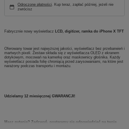
Odroczone płatności
. Kup teraz, zapłać później, jeżeli nie
zwrócisz
Fabrycznie nowy wyświetlacz
LCD, digitizer, ramka do iPhone X TFT
Oferowany towar jest najwyższej jakości, wyświetlacz bez przebarwień i
martwych pixeli.
Zestaw składa się z wyświetlacza OLED z ekranem
dotykowym, mocowań na kamerkę oraz maskownicy głośnika. Każdy
wyświetlacz posiada folię chroniącą przed zarysowaniami, na które jest
narażony podczas transportu i montażu.
Udzielamy 12 miesięcznej
GWARANCJI!
Masz pytania? Zadzwoń, postaramy się odpowiedzieć na twoje
wątpliwości!