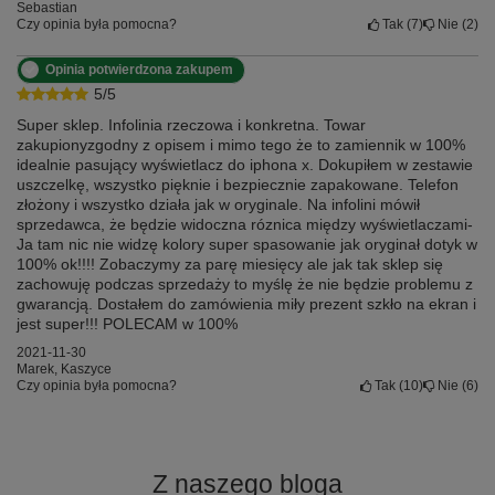
Sebastian
Czy opinia była pomocna?
Tak
7
Nie
2
Opinia potwierdzona zakupem
5/5
Super sklep. Infolinia rzeczowa i konkretna. Towar
zakupionyzgodny z opisem i mimo tego że to zamiennik w 100%
idealnie pasujący wyświetlacz do iphona x. Dokupiłem w zestawie
uszczelkę, wszystko pięknie i bezpiecznie zapakowane. Telefon
złożony i wszystko działa jak w oryginale. Na infolini mówił
sprzedawca, że będzie widoczna róznica między wyświetlaczami-
Ja tam nic nie widzę kolory super spasowanie jak oryginał dotyk w
100% ok!!!! Zobaczymy za parę miesięcy ale jak tak sklep się
zachowuję podczas sprzedaży to myślę że nie będzie problemu z
gwarancją. Dostałem do zamówienia miły prezent szkło na ekran i
jest super!!! POLECAM w 100%
2021-11-30
Marek, Kaszyce
Czy opinia była pomocna?
Tak
10
Nie
6
Z naszego bloga