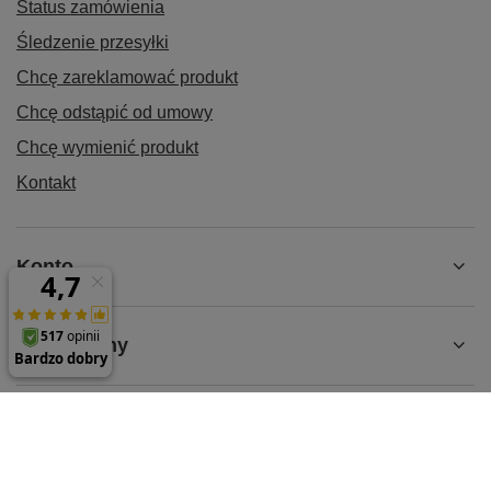
Status zamówienia
Śledzenie przesyłki
Chcę zareklamować produkt
Chcę odstąpić od umowy
Chcę wymienić produkt
Kontakt
Konto
Regulaminy
MOJE KONTO