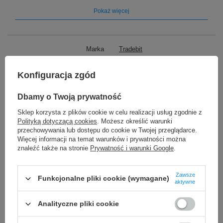
Odświeżanie:
Pokaż więcej
1080P - 240Hz
2K - 165Hz
4K - 144Hz
Marka
Tradebit
8K - 60Hz
Symbol
8104
Nowoczesny standard DisplayPort 1.4
Konfiguracja zgód
Gwarancja
Gwarancja sprzedawcy 12
⭐Brak zakłóceń w obrazie
miesięcy
Dbamy o Twoją prywatność
Długość
1 m
⭐Nowoczesny i wytrzymały nylonowy oplot
Sklep korzysta z plików cookie w celu realizacji usług zgodnie z
Typ złącza
displayport - displayport
Polityką dotyczącą cookies
. Możesz określić warunki
⭐Obsługa rozdzielczości 8K przy odświeżaniu 60Hz
przechowywania lub dostępu do cookie w Twojej przeglądarce.
Więcej informacji na temat warunków i prywatności można
⭐najwyższy standard DisplayPort 1.4
TO MOŻE CIĘ ZAINTERESOWAĆ
znaleźć także na stronie
Prywatność i warunki Google
.
⭐Transfer maksymalny nawet 32,5 Gbps
Zawsze
Pasta termoprzewodząca Natec Husky 1g
Funkcjonalne pliki cookie (wymagane)
⭐Dynamiczny HDR
aktywne
4,90 zł
/
szt.
Analityczne pliki cookie
Naklejki nalepki na klawiaturę laptopa PC QWERTY US polski
układ International 11x13 mm