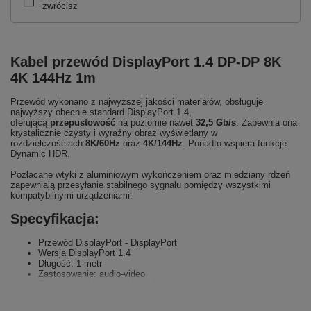
zwrócisz
Kabel przewód DisplayPort 1.4 DP-DP 8K
4K 144Hz 1m
Przewód wykonano z najwyższej jakości materiałów, obsługuje
najwyższy obecnie standard DisplayPort 1.4,
oferującą
przepustowość
na poziomie nawet
32,5 Gb/s
. Zapewnia ona
krystalicznie czysty i wyraźny obraz wyświetlany w
rozdzielczościach
8K/60Hz
oraz
4K/144Hz
. Ponadto wspiera funkcje
Dynamic HDR.
Pozłacane wtyki z aluminiowym wykończeniem oraz miedziany rdzeń
zapewniają przesyłanie stabilnego sygnału pomiędzy wszystkimi
kompatybilnymi urządzeniami.
Specyfikacja:
Przewód DisplayPort - DisplayPort
Wersja DisplayPort 1.4
Długość: 1 metr
Zastosowanie: audio-video
Złącza: męski — męski, pozłacane
Przepustowość: 32,5 Gbit/s
Funkcjonalność: obsługa 8K, dynamiczny HDR