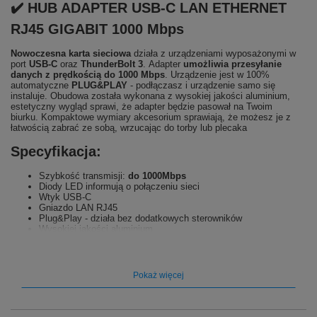
✔️ HUB ADAPTER USB-C LAN ETHERNET
RJ45 GIGABIT 1000 Mbps
Nowoczesna karta sieciowa
działa z urządzeniami wyposażonymi w
port
USB-C
oraz
ThunderBolt 3
. Adapter
umożliwia przesyłanie
danych z prędkością do 1000 Mbps
. Urządzenie jest w 100%
automatyczne
PLUG&PLAY
- podłączasz i urządzenie samo się
instaluje. Obudowa została wykonana z wysokiej jakości aluminium,
estetyczny wygląd sprawi, że adapter będzie pasował na Twoim
biurku. Kompaktowe wymiary akcesorium sprawiają, że możesz je z
łatwością zabrać ze sobą, wrzucając do torby lub plecaka
Specyfikacja:
Szybkość transmisji:
do 1000Mbps
Diody LED informują o połączeniu sieci
Wtyk USB-C
Gniazdo LAN RJ45
Plug&Play - działa bez dodatkowych sterowników
Wysokiej jakości aluminium
Długość przewodu ok 15cm
✔️GIGABIT 1000 Mbps
Pokaż więcej
⭐ Umożliwia przesyłanie danych z
prędkością do 1000 Mbps