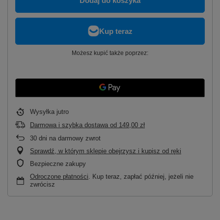
Dodaj do koszyka
Możesz kupić także poprzez:
Wysyłka
jutro
Darmowa i szybka dostawa
od
149,00 zł
30
dni na darmowy zwrot
Sprawdź, w którym sklepie obejrzysz i kupisz od ręki
Bezpieczne zakupy
Odroczone płatności
. Kup teraz, zapłać później, jeżeli nie
zwrócisz