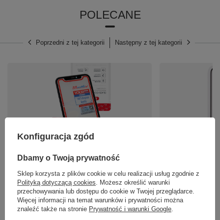
POLECANE
Poprzedni z tej kategorii
Następny z tej kategorii
Konfiguracja zgód
Dbamy o Twoją prywatność
Szybka Szkło do Wyświetlacza MUSTTBY z OCA do
Szkło hartowane 9H 
Sklep korzysta z plików cookie w celu realizacji usług zgodnie z
Apple iPhone 12 Pro Max
IPhone 12 PRO MAX
Polityką dotyczącą cookies
. Możesz określić warunki
19,99 zł
12,90 zł
przechowywania lub dostępu do cookie w Twojej przeglądarce.
/
szt.
/
szt.
Więcej informacji na temat warunków i prywatności można
znaleźć także na stronie
Prywatność i warunki Google
.