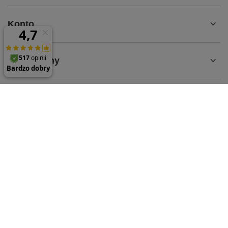
Konto
Regulaminy
MOJE KONTO
61 624 35 65
sklep@parts-store.pl
parts-store.pl
,
Malwowa 126
,
60-175
Poznań
W sklepie prezentujemy ceny brutto (z VAT).
Stawki VAT dla konsumentów z kraju:
Polska
.