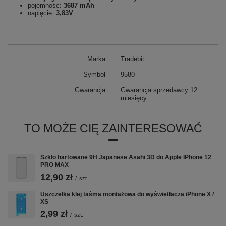
pojemność:
3687 mAh
napięcie:
3,83V
Marka
Tradebit
Symbol
9580
Gwarancja
Gwarancja sprzedawcy 12
miesięcy
TO MOŻE CIĘ ZAINTERESOWAĆ
Szkło hartowane 9H Japanese Asahi 3D do Apple IPhone 12
PRO MAX
12,90 zł
/
szt.
Uszczelka klej taśma montażowa do wyświetlacza iPhone X /
XS
2,99 zł
/
szt.