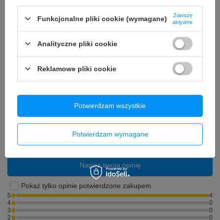
Potrzebujesz pomocy? Masz pytania?
Zawsze
Funkcjonalne pliki cookie (wymagane)
aktywne
Zadaj pytanie a my odpowiemy niezwłocznie,
Zadaj pytanie
najciekawsze pytania i odpowiedzi publikując
dla innych.
Analityczne pliki cookie
Reklamowe pliki cookie
Opinie o Bateria do Apple iPhone 12 Pro
Max 3687mAh bez BMS
Potwierdzam wszystkie
5.00
Potwierdzam wymagane
Liczba wystawionych opinii: 4
Napisz swoją opinię
Pokaż tylko opinie potwierdzone zakupem
5
4
4
0
3
0
2
0