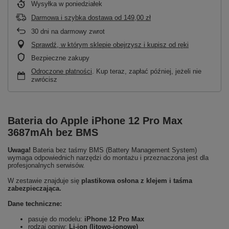
Wysyłka
w poniedziałek
Darmowa i szybka dostawa
od
149,00 zł
30
dni na darmowy zwrot
Sprawdź, w którym sklepie obejrzysz i kupisz od ręki
Bezpieczne zakupy
Odroczone płatności
. Kup teraz, zapłać później, jeżeli nie
zwrócisz
Bateria do Apple iPhone 12 Pro Max
3687mAh bez BMS
Uwaga!
Bateria bez taśmy BMS (Battery Management System)
wymaga odpowiednich narzędzi do montażu i przeznaczona jest dla
profesjonalnych serwisów.
W zestawie znajduje się
plastikowa osłona z klejem i taśma
zabezpieczająca.
Dane techniczne:
pasuje do modelu:
iPhone 12 Pro Max
rodzaj ogniw:
Li-ion (litowo-jonowe)