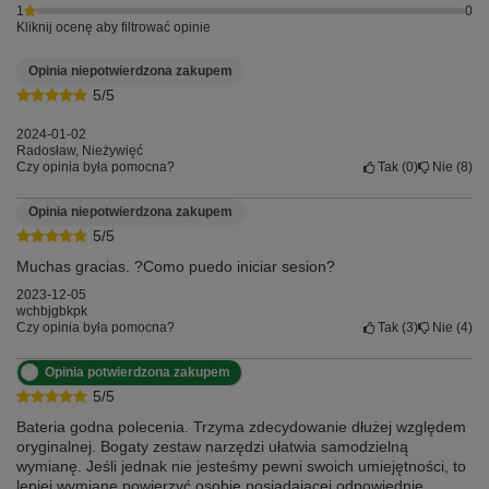
1
0
Kliknij ocenę aby filtrować opinie
Opinia niepotwierdzona zakupem
5/5
2024-01-02
Radosław, Nieżywięć
Czy opinia była pomocna?
Tak
0
Nie
8
Opinia niepotwierdzona zakupem
5/5
Muchas gracias. ?Como puedo iniciar sesion?
2023-12-05
wchbjgbkpk
Czy opinia była pomocna?
Tak
3
Nie
4
Opinia potwierdzona zakupem
5/5
Bateria godna polecenia. Trzyma zdecydowanie dłużej względem
oryginalnej. Bogaty zestaw narzędzi ułatwia samodzielną
wymianę. Jeśli jednak nie jesteśmy pewni swoich umiejętności, to
lepiej wymianę powierzyć osobie posiadającej odpowiednie