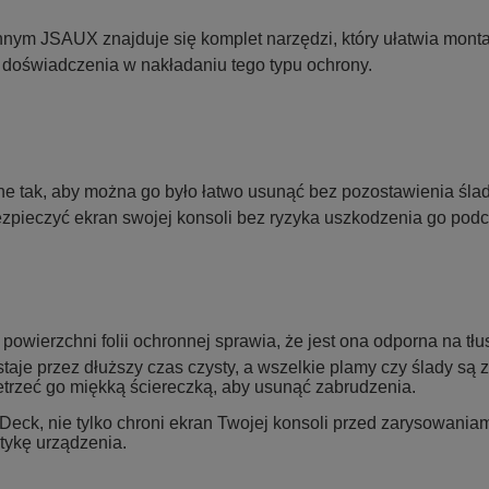
nym JSAUX znajduje się komplet narzędzi, który ułatwia montaż
ez doświadczenia w nakładaniu tego typu ochrony.
ne tak, aby można go było łatwo usunąć bez pozostawienia ślad
ezpieczyć ekran swojej konsoli bez ryzyka uszkodzenia go pod
owierzchni folii ochronnej sprawia, że jest ona odporna na tłus
taje przez dłuższy czas czysty, a wszelkie plamy czy ślady s
zetrzeć go miękką ściereczką, aby usunąć zabrudzenia.
Deck, nie tylko chroni ekran Twojej konsoli przed zarysowaniami
etykę urządzenia.