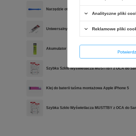
Narzędzie otwierak podważak do demontażu
Analityczne pliki coo
Reklamowe pliki coo
Uniwersalny klej montażowy B7000 15 ml
Akumulator bateria ogniwo VariCore VC-1826 18650
Potwier
Szybka Szkło Wyświetlacza MUSTTBY z OCA do Sa
Klej do baterii taśma montażowa Apple iPhone 5
Szybka Szkło Wyświetlacza MUSTTBY z OCA do S