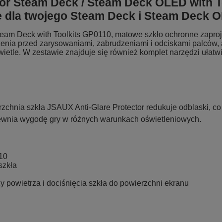
for Steam Deck / Steam Deck OLED with T
e dla twojego Steam Deck i Steam Deck 
team Deck with Toolkits GP0110, matowe szkło ochronne zaproj
zenia przed zarysowaniami, zabrudzeniami i odciskami palców, 
ietle. W zestawie znajduje się również komplet narzędzi ułatwi
zchnia szkła JSAUX Anti-Glare Protector redukuje odblaski, co
pewnia wygodę gry w różnych warunkach oświetleniowych.
10
szkła
 powietrza i dociśnięcia szkła do powierzchni ekranu