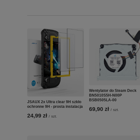
Wentylator do Steam Deck
BN5010S5H-N00P
BSB0505LA-00
JSAUX 2x Ultra clear 9H szkło
ochronne 9H - prosta instalacja
69,90 zł
/
szt.
24,99 zł
/
szt.