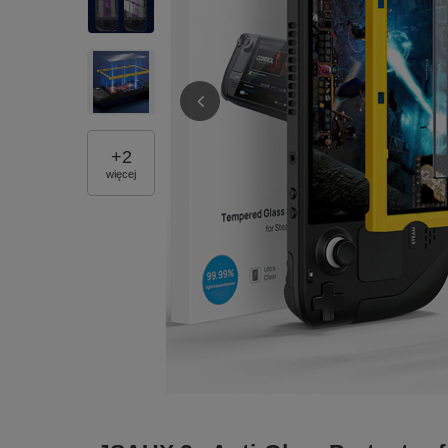
+
2
więcej