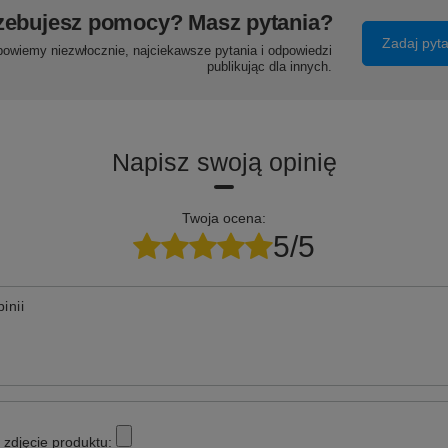
zebujesz pomocy? Masz pytania?
Zadaj pyt
powiemy niezwłocznie, najciekawsze pytania i odpowiedzi
publikując dla innych.
Napisz swoją opinię
Twoja ocena:
5/5
inii
zdjęcie produktu: