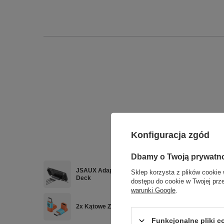
Konfiguracja zgód
Dbamy o Twoją prywatn
JSAUX Adapter HUB USB-C HDMI 4K USB-A RJ45 Et
Sklep korzysta z plików cookie 
Deck
dostępu do cookie w Twojej prz
warunki Google
.
2x Kątowe Złącze USB-C JSAUX 90° Stopni do Stea
Funkcjonalne pliki 