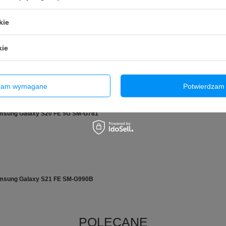
kie
kie
 Li-ion 3.7V 2600mAh
dzam wymagane
Potwierdzam 
msung Galaxy S20 FE 5G SM-G781
amsung Galaxy S21 FE SM-G990B
POLECANE