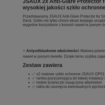
JSAUX 2x Anti-Glare Protector 
wysokiej jakości szkło ochronn
Przedstawiamy JSAUX Anti-Glare Protector for S
Deck. Szkło nie tylko chroni ekran twojego urząd
wygodne korzystanie z konsoli nawet w jasnym św
⭐
Antyodblaskowe właściwości
: Matowa powier
nawet w jasnym świetle. Dzięki temu szybka za
Zestaw zawiera
✅ x2 matowe szkło ochronne JSAUX GP01
✅ ramka pozycjonująca do łatwej instalacji 
✅ mokre ściereczki nasączone alkoholem
✅ rakla do usunięcia ewentualnych pęcherzy