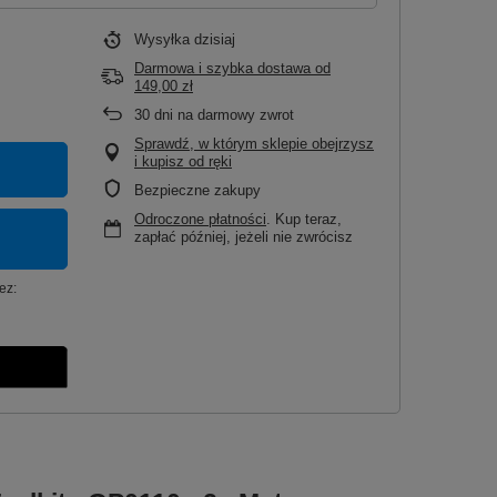
Wysyłka
dzisiaj
Darmowa i szybka dostawa
od
149,00 zł
30
dni na darmowy zwrot
Sprawdź, w którym sklepie obejrzysz
i kupisz od ręki
Bezpieczne zakupy
Odroczone płatności
. Kup teraz,
zapłać później, jeżeli nie zwrócisz
ez: