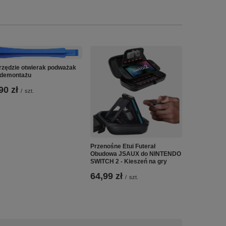
rzędzie otwierak podważak
 demontażu
90 zł
/
szt.
Ładowarka u
Przenośne Etui Futerał
baterii aku
Obudowa JSAUX do NINTENDO
18650 LiitoK
SWITCH 2 - Kieszeń na gry
54,90 zł
64,99 zł
/
szt.