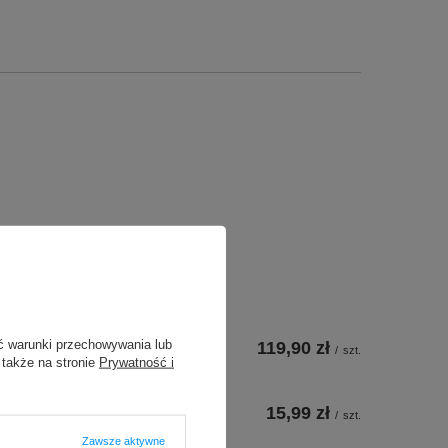
ć warunki przechowywania lub
119,90 zł
/
szt.
 także na stronie
Prywatność i
15,99 zł
/
szt.
Zawsze aktywne