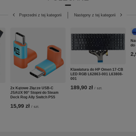
Poprzedni z tej kategorii
Następny z tej kategorii
Na
do
2,
Klawiatura do HP Omen 17-CB
LED RGB L62863-001 L63808-
001
189,90 zł
2x Kątowe Złącze USB-C
/
szt.
JSAUX 90° Stopni do Steam
Deck Rog Ally Switch PS5
15,99 zł
/
szt.