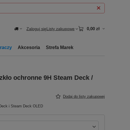
0,00 zł
Zaloguj się
Listy zakupowe
graczy
Akcesoria
Strefa Marek
kło ochronne 9H Steam Deck /
Dodaj do listy zakupowej
m Deck i Steam Deck OLED