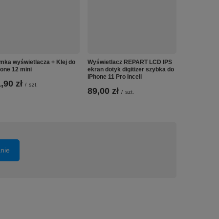
Klawiatura 
G500 G505 
42,90 zł
mka wyświetlacza + Klej do
Wyświetlacz REPART LCD IPS
one 12 mini
ekran dotyk digitizer szybka do
iPhone 11 Pro Incell
,90 zł
/
szt.
89,00 zł
/
szt.
anie