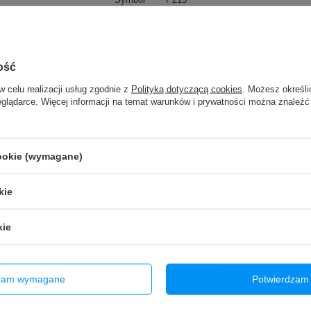
Rodzaj
Uszczelka pod ekran
ość
TO MOŻE CIĘ ZAINTERESOWAĆ
w celu realizacji usług zgodnie z
Polityką dotyczącą cookies
. Możesz określi
eglądarce. Więcej informacji na temat warunków i prywatności można znaleźć
większa pojemność
cookie (wymagane)
mienny IC
kie
0 PD szybkie ładowanie
kie
rzepisania BEZ KOMUNIKATU
dzam wymagane
Potwierdzam 
ść przepisania BEZ KOMUNIKATU