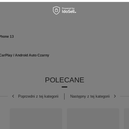
Phone 13
arPlay / Android Auto Czarny
POLECANE
Poprzedni z tej kategorii
Następny z tej kategorii