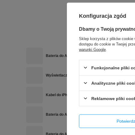
Konfiguracja zgód
Dbamy o Twoją prywatn
Sklep korzysta z plików cookie 
dostępu do cookie w Twojej prz
warunki Google
.
Bateria do Apple iPhone 11 Pro REPART 3400mAh 
Funkcjonalne pliki 
Wyświetlacz do Apple iPhone 11 Pro Hard OLED Wy
Analityczne pliki coo
Kabel do iPhone przewód USB-C do Lightning QC 3.
Reklamowe pliki coo
Bateria do Apple iPhone 13 3500mAh możliwość p
Potwier
Bateria do Apple iPhone 14 Pro 3410mAh możliwo