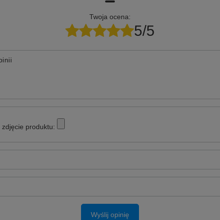
Twoja ocena:
5/5
inii
zdjęcie produktu:
Wyślij opinię