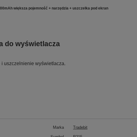
00mAh większa pojemność + narzędzia + uszczelka pod ekran
a do wyświetlacza
i uszczelnienie wyświetlacza.
Marka
Tradebit
Symbol
P215