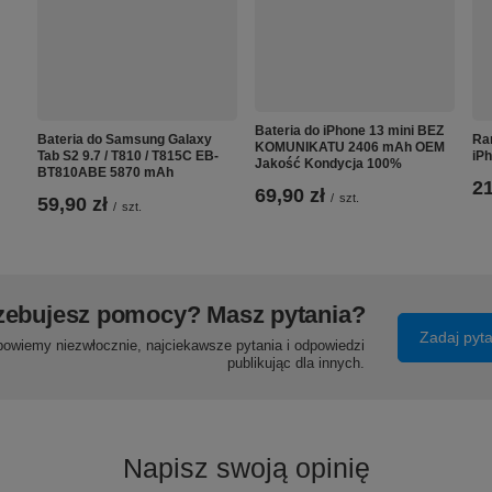
Bateria do iPhone 13 mini BEZ
Bateria do Samsung Galaxy
Ra
KOMUNIKATU 2406 mAh OEM
Tab S2 9.7 / T810 / T815C EB-
iPh
Jakość Kondycja 100%
BT810ABE 5870 mAh
21
69,90 zł
/
szt.
59,90 zł
/
szt.
zebujesz pomocy? Masz pytania?
Zadaj pyt
powiemy niezwłocznie, najciekawsze pytania i odpowiedzi
publikując dla innych.
Napisz swoją opinię