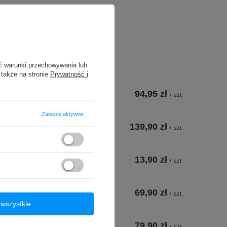
ć warunki przechowywania lub
 także na stronie
Prywatność i
94,95 zł
/
szt.
Zawsze aktywne
139,90 zł
/
szt.
13,90 zł
/
szt.
69,90 zł
/
szt.
wszystkie
79,90 zł
/
szt.