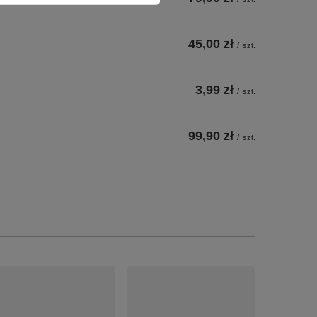
45,00 zł
/
szt.
3,99 zł
/
szt.
99,90 zł
/
szt.