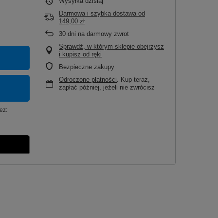
Wysyłka
dzisiaj
Darmowa i szybka dostawa
od
149,00 zł
30
dni na darmowy zwrot
Sprawdź, w którym sklepie obejrzysz
i kupisz od ręki
Bezpieczne zakupy
Odroczone płatności
. Kup teraz,
zapłać później, jeżeli nie zwrócisz
ez: