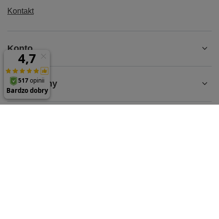
Kontakt
Konto
Regulaminy
MOJE KONTO
61 624 35 65
sklep@parts-store.pl
parts-store.pl
,
Malwowa 126
,
60-175
Poznań