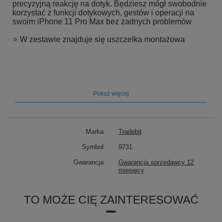
precyzyjną reakcję na dotyk. Będziesz mógł swobodnie
korzystać z funkcji dotykowych, gestów i operacji na
swoim iPhone 11 Pro Max bez żadnych problemów
⭐ W zestawie znajduje się uszczelka montażowa
Pokaż więcej
➡️ Wyświetlacz do Apple iPhone 11
Pro Max OLED + uszczelka
Marka
Tradebit
⭐ Stan:
Nowy
Symbol
9731
⭐
Marka:
REPART
Gwarancja
Gwarancja sprzedawcy 12
miesięcy
⭐ Przeznaczenie:
do Apple iPhone 11 Pro Max
TO MOŻE CIĘ ZAINTERESOWAĆ
⭐ Model:
iPhone 11 Pro Max, A2161
⭐ Matryca:
OLED (hard OLED)