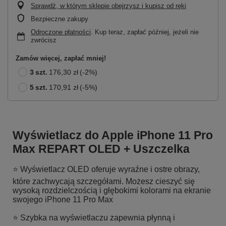
Sprawdź, w którym sklepie obejrzysz i kupisz od ręki
Bezpieczne zakupy
Odroczone płatności
. Kup teraz, zapłać później, jeżeli nie
zwrócisz
Zamów więcej, zapłać mniej!
3
szt.
176,30 zł
(-
2
%)
5
szt.
170,91 zł
(-
5
%)
Wyświetlacz do Apple iPhone 11 Pro
Max REPART OLED + Uszczelka
⭐ Wyświetlacz OLED oferuje wyraźne i ostre obrazy,
które zachwycają szczegółami. Możesz cieszyć się
wysoką rozdzielczością i głębokimi kolorami na ekranie
swojego iPhone 11 Pro Max
⭐ Szybka na wyświetlaczu zapewnia płynną i