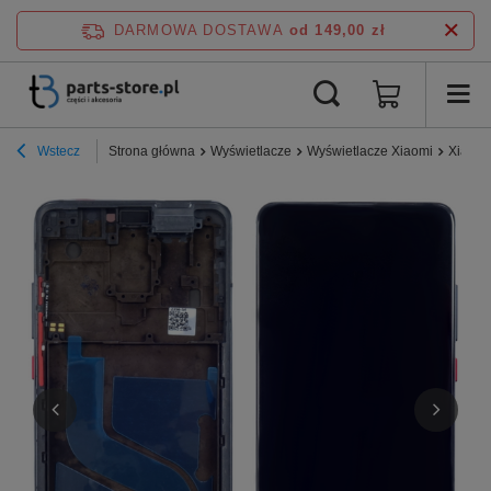
DARMOWA DOSTAWA
od 149,00 zł
Wstecz
Strona główna
Wyświetlacze
Wyświetlacze Xiaomi
Xiaomi