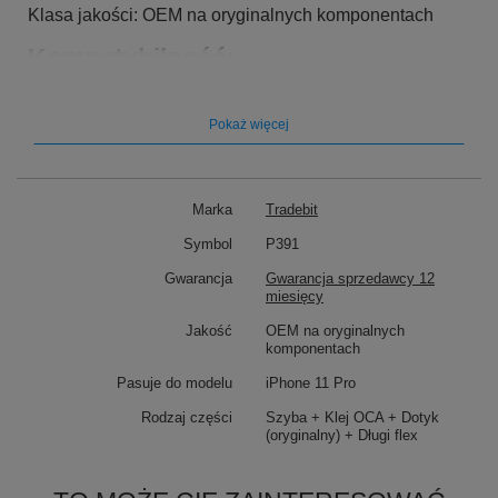
Klasa jakości: OEM na oryginalnych komponentach
Kompatybilność:
Pasuje do modelu:
iPhone 11 Pro
Pokaż więcej
Marka
Tradebit
Symbol
P391
Gwarancja
Gwarancja sprzedawcy 12
miesięcy
Jakość
OEM na oryginalnych
komponentach
Pasuje do modelu
iPhone 11 Pro
Rodzaj części
Szyba + Klej OCA + Dotyk
(oryginalny) + Długi flex