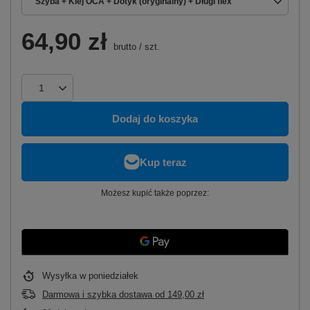
Szyba + Klej OCA + Dotyk (oryginalny) + Długi flex
64,90 zł
brutto
/
szt.
Dodaj do koszyka
Możesz kupić także poprzez:
Wysyłka
w poniedziałek
Darmowa i szybka dostawa
od
149,00 zł