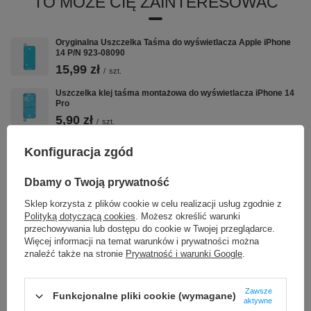
TO MOŻE CIĘ ZAINTERESOWAĆ
Oryginalna Uszczelka Taśma do wyświetlacza Apple iPhone
14 P/N 923-08090
15,99 zł
/
szt.
Uszczelka klej taśma montażowa do wyświetlacza iPhone 14
Pro
5,90 zł
/
szt.
Uszczelka klej taśma montażowa do wyświetlacza iPhone 6S
Konfiguracja zgód
6,90 zł
/
szt.
Dbamy o Twoją prywatność
Szkło Hartowane Szybka 9H Pełnoekranowe do iPhone 14 Pro
Max
Sklep korzysta z plików cookie w celu realizacji usług zgodnie z
Polityką dotyczącą cookies
. Możesz określić warunki
19,90 zł
/
szt.
przechowywania lub dostępu do cookie w Twojej przeglądarce.
Więcej informacji na temat warunków i prywatności można
Uszczelka Podklejka Taśma montażowa pod wyświetlacz do
Apple iPhone 17
znaleźć także na stronie
Prywatność i warunki Google
.
8,90 zł
/
szt.
Zawsze
Oryginalna Uszczelka Taśma wyświetlacza Apple iPhone 14
Funkcjonalne pliki cookie (wymagane)
aktywne
Pro P/N 923-08094