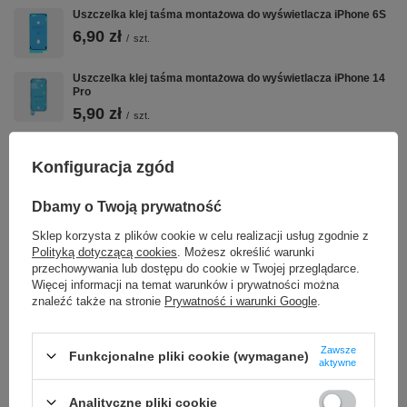
Uszczelka klej taśma montażowa do wyświetlacza iPhone 6S
6,90 zł
/
szt.
Uszczelka klej taśma montażowa do wyświetlacza iPhone 14
Pro
5,90 zł
/
szt.
Klej do baterii taśma montażowa Apple iPhone 13 Pro
2,90 zł
Konfiguracja zgód
/
szt.
Dbamy o Twoją prywatność
Uszczelka klej taśma montażowa do wyświetlacza iPhone 15
5,90 zł
/
szt.
Sklep korzysta z plików cookie w celu realizacji usług zgodnie z
Polityką dotyczącą cookies
. Możesz określić warunki
przechowywania lub dostępu do cookie w Twojej przeglądarce.
Uszczelka Podklejka Taśma montażowa pod wyświetlacz do
Więcej informacji na temat warunków i prywatności można
Apple iPhone 17
znaleźć także na stronie
Prywatność i warunki Google
.
8,90 zł
/
szt.
Zestaw narzędzi serwisowych Premium iPhone 5 6 7 8 X XS 11
Zawsze
12 13 Pro Max
Funkcjonalne pliki cookie (wymagane)
aktywne
19,99 zł
/
szt.
Analityczne pliki cookie
Uszczelka klej taśma montażowa do wyświetlacza iPhone 13