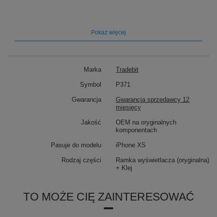
Pasuje do modelu:
iPhone XS
Pokaż więcej
Marka
Tradebit
Symbol
P371
Gwarancja
Gwarancja sprzedawcy 12
miesięcy
Jakość
OEM na oryginalnych
komponentach
Pasuje do modelu
iPhone XS
Rodzaj części
Ramka wyświetlacza (oryginalna)
+ Klej
TO MOŻE CIĘ ZAINTERESOWAĆ