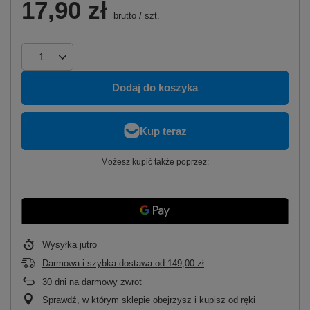
17,90 zł
brutto
/
szt.
Dodaj do koszyka
Możesz kupić także poprzez:
Wysyłka
jutro
Darmowa i szybka dostawa
od
149,00 zł
30
dni na darmowy zwrot
Sprawdź, w którym sklepie obejrzysz i kupisz od ręki