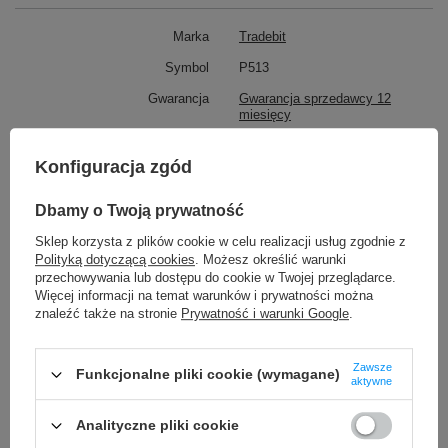
Marka
Tradebit
Symbol
P513
Gwarancja
Gwarancja sprzedawcy 12
miesięcy
Jakość części
Wysokiej jakości zamiennik 1:1
Konfiguracja zgód
Rodzaj części
Płytka z gniazdem ładowania
USB-C, Jack i Mikrofonem
Dbamy o Twoją prywatność
Pasuje do marki
Samsung
Sklep korzysta z plików cookie w celu realizacji usług zgodnie z
Pasuje do modelu
Samsung M31s SM-M317F SM-
Polityką dotyczącą cookies
. Możesz określić warunki
M317F/DS
przechowywania lub dostępu do cookie w Twojej przeglądarce.
Więcej informacji na temat warunków i prywatności można
znaleźć także na stronie
Prywatność i warunki Google
.
TO MOŻE CIĘ ZAINTERESOWAĆ
Zawsze
Funkcjonalne pliki cookie (wymagane)
aktywne
Oryginalna Kamera przednia iPhone 12/12 Pro OEM
19,00 zł
/
szt.
Analityczne pliki cookie