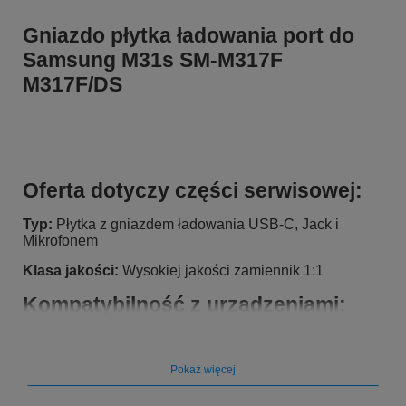
Gniazdo płytka ładowania port do
Samsung M31s SM-M317F
M317F/DS
Oferta dotyczy części serwisowej:
Typ:
Płytka z gniazdem ładowania USB-C, Jack i
Mikrofonem
Klasa jakości:
Wysokiej jakości zamiennik 1:1
Kompatybilność z urządzeniami:
Pasuje do marki:
Samsung
Pasuje do modelu
: Samsung M31s SM-M317F SM-
Pokaż więcej
M317F/DS