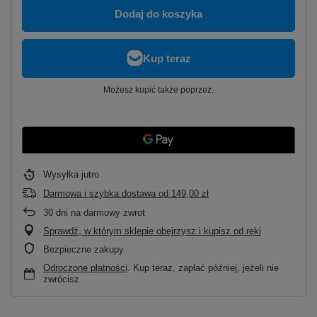
Dodaj do koszyka
Możesz kupić także poprzez:
Wysyłka
jutro
Darmowa i szybka dostawa
od
149,00 zł
30
dni na darmowy zwrot
Sprawdź, w którym sklepie obejrzysz i kupisz od ręki
Bezpieczne zakupy
Odroczone płatności
. Kup teraz, zapłać później, jeżeli nie
zwrócisz