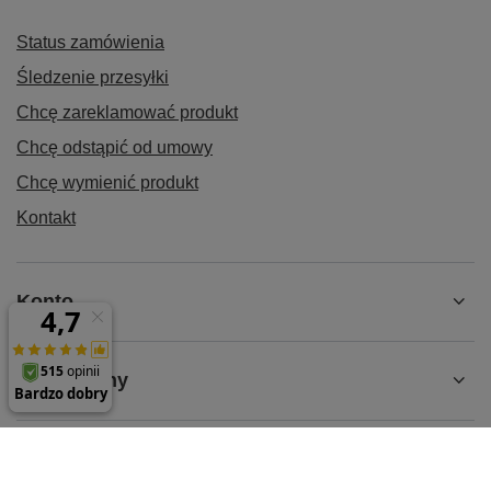
Status zamówienia
Śledzenie przesyłki
Chcę zareklamować produkt
Chcę odstąpić od umowy
Chcę wymienić produkt
Kontakt
Konto
Regulaminy
MOJE KONTO