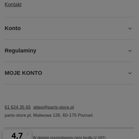
Szkło hartowane JSAUX do Lenovo Legion Go to
Kontakt
niezbędny gadżet dla każdego, kto ceni sobie
wydajność, wytrzymałość i doskonałą jakość
obrazu. Ochrona ekranu nigdy nie była tak prosta i
efektywna jak dzięki temu produktowi.
Konto
Regulaminy
MOJE KONTO
61 624 35 65
sklep@parts-store.pl
parts-store.pl
,
Malwowa 126
,
60-175
Poznań
W sklepie prezentujemy ceny brutto (z VAT).