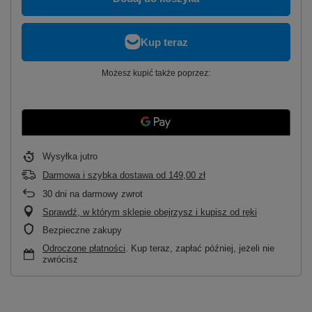
Możesz kupić także poprzez:
Wysyłka
jutro
Darmowa i szybka dostawa
od
149,00 zł
30
dni na darmowy zwrot
Sprawdź, w którym sklepie obejrzysz i kupisz od ręki
Bezpieczne zakupy
Odroczone płatności
. Kup teraz, zapłać później, jeżeli nie
zwrócisz