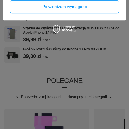
Potwierdzam wymagane
Uszczelka klej taśma montażowa do wyświetlacza iPhone 13
Pro
5,90 zł
/
szt.
Szybka do Wyświetlacza z polaryzacją MUSTTBY z OCA do
Apple iPhone 14 Pro
39,99 zł
/
szt.
Głośnik Rozmów Górny do iPhone 13 Pro Max OEM
39,00 zł
/
szt.
POLECANE
Poprzedni z tej kategorii
Następny z tej kategorii