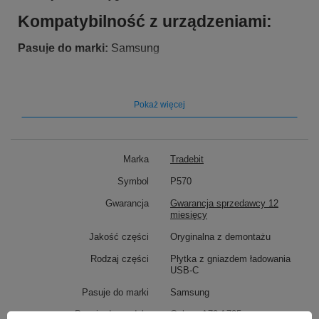
Kompatybilność z urządzeniami:
Pasuje do marki:
Samsung
Pasuje do modelu
: Galaxy A72 A725
Pokaż więcej
Marka
Tradebit
Symbol
P570
Gwarancja
Gwarancja sprzedawcy 12
miesięcy
Jakość części
Oryginalna z demontażu
Rodzaj części
Płytka z gniazdem ładowania
USB-C
Pasuje do marki
Samsung
Pasuje do modelu
Galaxy A72 A725