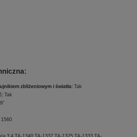
hniczna:
jnikiem zbliżeniowym i światła:
Tak
ć:
Tak
9"
 1560
okia 3.4 TA-1340 TA-1337 TA-1325 TA-1333 TA-