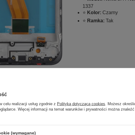
1337
⭐
Kolor:
Czarny
⭐
Ramka:
Tak
ość
w celu realizacji usług zgodnie z
Polityką dotyczącą cookies
. Możesz określi
eglądarce. Więcej informacji na temat warunków i prywatności można znaleźć
cookie (wymagane)