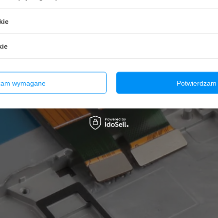
kie
kie
dzam wymagane
Potwierdzam 