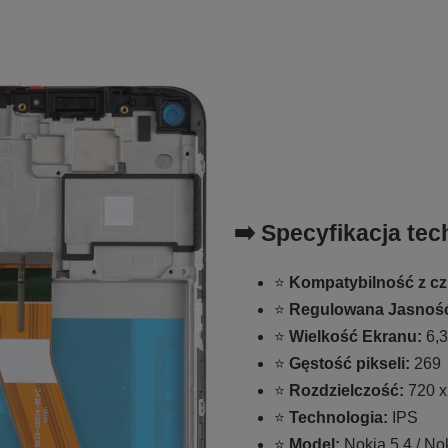
➡️ Specyfikacja tec
⭐
Kompatybilność z czu
⭐
Regulowana Jasnoś
⭐
Wielkość Ekranu:
6,3
⭐
Gęstość pikseli:
269
⭐
Rozdzielczość:
720 x
⭐
Technologia:
IPS
⭐
Model:
Nokia 5.4 / N