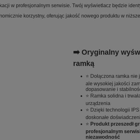
acji w profesjonalnym serwisie. Twój wyświetlacz będzie iden
omicznie korzystny, oferując jakość nowego produktu w niższe
➡️ Oryginalny wyświ
ramką
⭐ Dołączona ramka nie 
ale wysokiej jakości za
dopasowanie i stabilnoś
⭐ Ramka solidna i trwał
urządzenia
⭐ Dzięki technologii IPS
doskonałe doświadczeni
⭐
Produkt przeszedł g
profesjonalnym serwisi
niezawodność