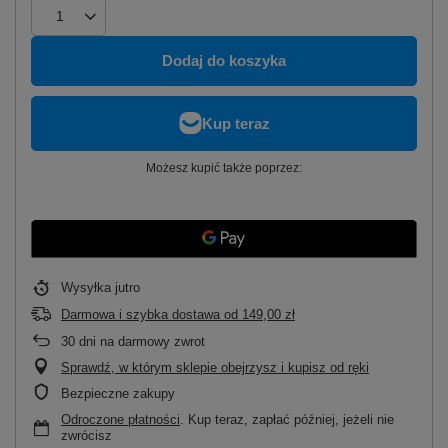
Dodaj do koszyka
Możesz kupić także poprzez:
Wysyłka
jutro
Darmowa i szybka dostawa
od
149,00 zł
30
dni na darmowy zwrot
Sprawdź, w którym sklepie obejrzysz i kupisz od ręki
Bezpieczne zakupy
Odroczone płatności
. Kup teraz, zapłać później, jeżeli nie
zwrócisz