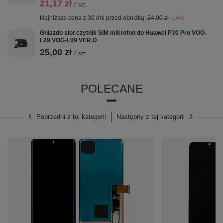
21,17 zł
/
szt.
Najniższa cena z 30 dni przed obniżką:
24,90 zł
-14%
⭐
Kompatybilność z czujnikiem zbliżeniowym i
Gniazdo slot czytnik SIM mikrofon do Huawei P30 Pro VOG-
światła:
Tak
L29 VOG-L09 VER.D
⭐
Regulowana Jasność:
Tak
25,00 zł
/
szt.
⭐
Wielkość Ekranu:
6,40"
⭐
Rozdzielczość:
1440 x 3040
POLECANE
⭐
Technologia:
Incell
⭐
Model:
Samsung Galaxy S10 PLUS G975
G975F S10+
Poprzedni z tej kategorii
Następny z tej kategorii
⭐
Kolor:
Srebrna
⭐
Ramka:
Tak
Wyświetlacze typu 'Incell' nie wspierają czytnika linii
papilarnych.