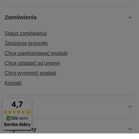
Zamówienia
Status zamówienia
Śledzenie przesyłki
Chcę zareklamować produkt
Chcę odstąpić od umowy
Chcę wymienić produkt
Kontakt
Konto
Regulaminy