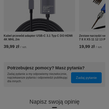
Kabel przewód adapter USB-C 3.1 Typ C DO HDMI
Zestaw narzędzi ser
4K MHL 2m
7 8 X XS 11 12 13 Pr
39,99 zł
19,99 zł
/
szt.
/
szt.
Potrzebujesz pomocy? Masz pytania?
Zadaj pytanie a my odpowiemy niezwłocznie,
Zadaj pytanie
najciekawsze pytania i odpowiedzi publikując
dla innych.
Napisz swoją opinię