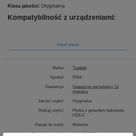
Klasa jakości:
Oryginalna
Kompatybilność z urządzeniami:
Pasuje do marki:
Motorola
Pasuje do modelu
: Moto G62 5G
Pokaż więcej
Marka
Tradebit
Symbol
P654
Gwarancja
Gwarancja sprzedawcy 12
miesięcy
Jakość części
Oryginalna
Rodzaj części
Płytka z gniazdem ładowania
USB-C
Pasuje do marki
Motorola
Pasuje do modelu
Moto G62 5G