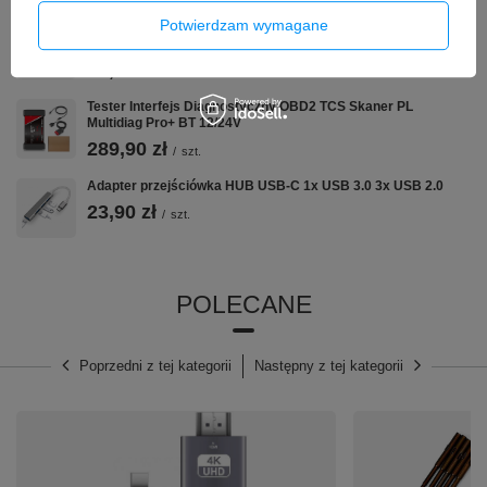
Potwierdzam wymagane
Oryginalny wyświetlacz LCD + ekran dotykowy Samsung SM-
A135F Galaxy A13 (IPS) Ramka czarna
54,90 zł
/
szt.
Tester Interfejs Diagnostyczny OBD2 TCS Skaner PL
Multidiag Pro+ BT 12/24V
289,90 zł
/
szt.
Adapter przejściówka HUB USB-C 1x USB 3.0 3x USB 2.0
23,90 zł
/
szt.
POLECANE
Poprzedni z tej kategorii
Następny z tej kategorii