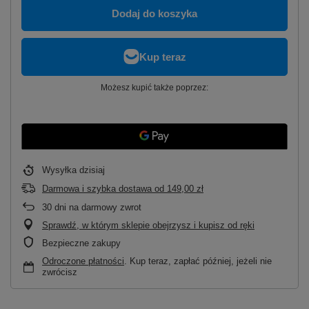
Dodaj do koszyka
Możesz kupić także poprzez:
Wysyłka
dzisiaj
Darmowa i szybka dostawa
od
149,00 zł
30
dni na darmowy zwrot
Sprawdź, w którym sklepie obejrzysz i kupisz od ręki
Bezpieczne zakupy
Odroczone płatności
. Kup teraz, zapłać później, jeżeli nie
zwrócisz