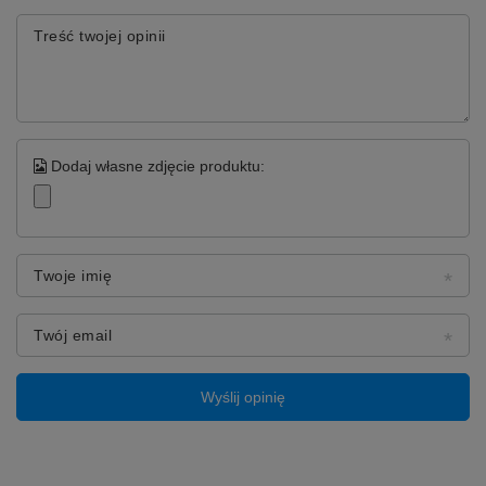
Potrzebujesz pomocy? Masz pytania?
Zadaj pytanie a my odpowiemy niezwłocznie,
Zadaj pytanie
najciekawsze pytania i odpowiedzi publikując
dla innych.
Napisz swoją opinię
Twoja ocena:
5/5
Treść twojej opinii