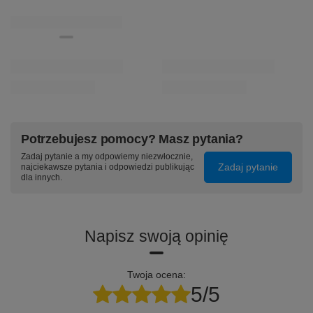
42,90 zł
/
szt.
POLECANE
Poprzedni z tej kategorii
Następny z tej kategorii
Bateria do Apple iPhone 12 / 12 Pro 2815mAh
CARLINKIT 5.0 (2Air
Carplay / Android Au
45,00 zł
/
szt.
114,99 zł
/
szt.