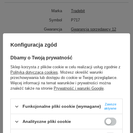
Marka
Tradebit
Symbol
P717
Gwarancja
Gwarancja sprzedawcy 12
miesięcy
Jakość części
Oryginalna
Konfiguracja zgód
Rodzaj części
Silnik Wibracja Taptic Engine
Dbamy o Twoją prywatność
Pasuje do marki
Apple
Sklep korzysta z plików cookie w celu realizacji usług zgodnie z
Pasuje do modelu
Apple Watch Series 7 45 mm
Polityką dotyczącą cookies
. Możesz określić warunki
przechowywania lub dostępu do cookie w Twojej przeglądarce.
Więcej informacji na temat warunków i prywatności można
TO MOŻE CIĘ ZAINTERESOWAĆ
znaleźć także na stronie
Prywatność i warunki Google
.
Zawsze
Bezprzewodowy Adapter Tradebit TB CUBE PRO BT 5.4 WiFi 6
Funkcjonalne pliki cookie (wymagane)
aktywne
dla Apple Android
129,90 zł
/
szt.
Analityczne pliki cookie
Kabel przewód adapter USB-C 3.1 Typ C DO HDMI 4K MHL 2m