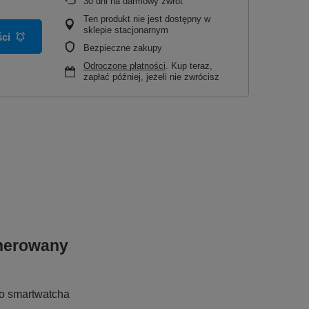
30
dni na darmowy zwrot
Ten produkt nie jest dostępny w
sklepie stacjonarnym
ci
Bezpieczne zakupy
Odroczone płatności
. Kup teraz,
zapłać później, jeżeli nie zwrócisz
enerowany
go smartwatcha