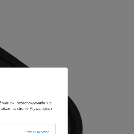
ć warunki przechowywania lub
 także na stronie
Prywatność i
Zawsze aktywne