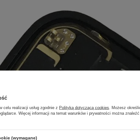
ość
w celu realizacji usług zgodnie z
Polityką dotyczącą cookies
. Możesz określi
eglądarce. Więcej informacji na temat warunków i prywatności można znaleźć
cookie (wymagane)