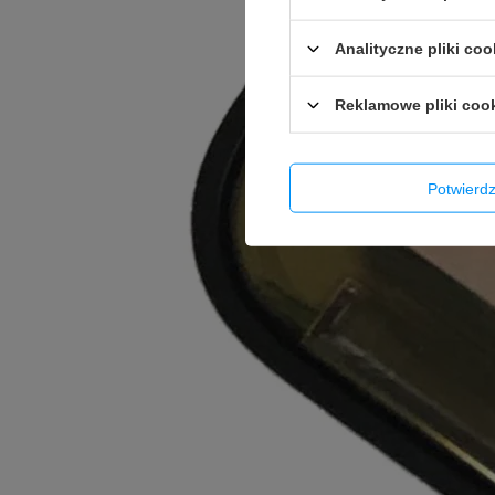
Analityczne pliki coo
Reklamowe pliki coo
Potwier