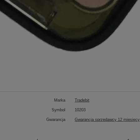
Marka
Tradebit
Symbol
10203
Gwarancja
Gwarancja sprzedawcy 12 miesięcy