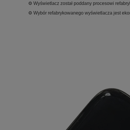
⚙️ Wyświetlacz został poddany procesowi refabry
⚙️ Wybór refabrykowanego wyświetlacza jest ekon