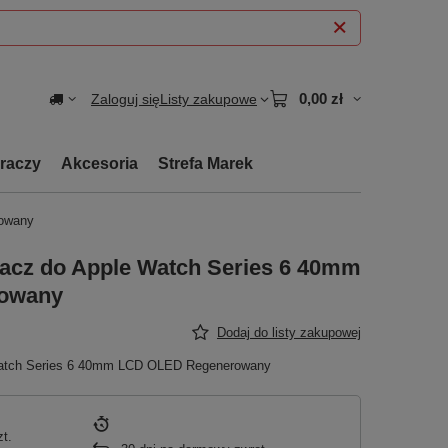
0,00 zł
Zaloguj się
Listy zakupowe
graczy
Akcesoria
Strefa Marek
rowany
lacz do Apple Watch Series 6 40mm
owany
Dodaj do listy zakupowej
 Watch Series 6 40mm LCD OLED Regenerowany
zt.