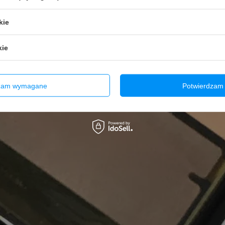
kie
kie
dzam wymagane
Potwierdzam 