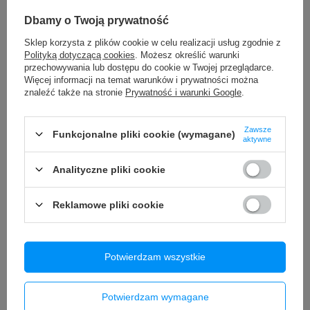
Dbamy o Twoją prywatność
Bateria do Apple iPhone 11
JSAUX Przewód USB-C do HDMI
REPART 3650mAh większa
4K 60Hz MHL 3m
Sklep korzysta z plików cookie w celu realizacji usług zgodnie z
pojemność
Polityką dotyczącą cookies
. Możesz określić warunki
49,99 zł
/
szt.
81,95 zł
przechowywania lub dostępu do cookie w Twojej przeglądarce.
/
szt.
Więcej informacji na temat warunków i prywatności można
znaleźć także na stronie
Prywatność i warunki Google
.
Zawsze
Funkcjonalne pliki cookie (wymagane)
aktywne
Analityczne pliki cookie
Reklamowe pliki cookie
Bateria Akumulator do iPhone 14
Wyświetlacz LCD + ekran
Potwierdzam wszystkie
Pro Max Większa pojemność
dotykowy Samsung SM-G781
4690mAh REPART
Galaxy S20 FE 5G/ SM-G780
Galaxy S20 FE (OLED) Ramka
79,90 zł
niebieska
/
szt.
Potwierdzam wymagane