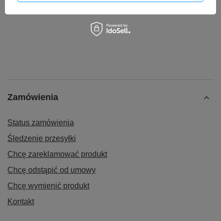
150,00 zł
/
szt.
Zamówienia
Status zamówienia
Śledzenie przesyłki
Chcę zareklamować produkt
Chcę odstąpić od umowy
Chcę wymienić produkt
Kontakt