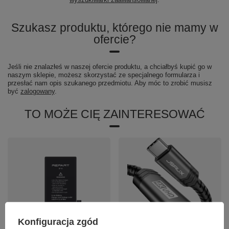
Szukasz produktu, którego nie mamy w
ofercie?
Jeśli nie znalazłeś w naszej ofercie produktu, a chciałbyś kupić go w
naszym sklepie, możesz skorzystać ze specjalnego formularza i
przesłać nam opis szukanego przedmiotu. Aby móc to zrobić musisz
być
zalogowany
.
TO MOŻE CIĘ ZAINTERESOWAĆ
Konfiguracja zgód