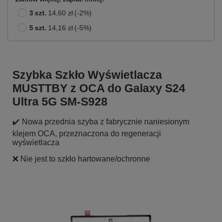
3
szt.
14,60 zł
(-
2
%)
5
szt.
14,16 zł
(-
5
%)
Szybka Szkło Wyświetlacza
MUSTTBY z OCA do Galaxy S24
Ultra 5G SM-S928
✔️ Nowa przednia szyba z fabrycznie naniesionym
klejem OCA, przeznaczona do regeneracji
wyświetlacza
❌ Nie jest to szkło hartowane/ochronne