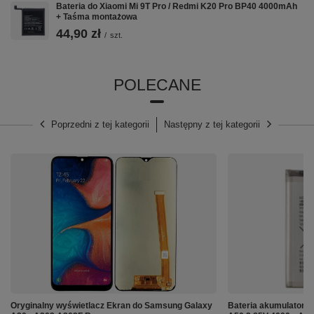
Bateria do Xiaomi Mi 9T Pro / Redmi K20 Pro BP40 4000mAh
+ Taśma montażowa
44,90 zł
/
szt.
POLECANE
Poprzedni z tej kategorii
Następny z tej kategorii
⚙️ Specyfikacja:
Przeznaczenie:
SAMSUNG
Model:
S24 Ultra 5G (SM-S928)
Klej:
TAK (warstwa OCA naniesiony fabrycznie)
Oryginalny wyświetlacz Ekran do Samsung Galaxy
_______________________________________________
Bateria akumulator 