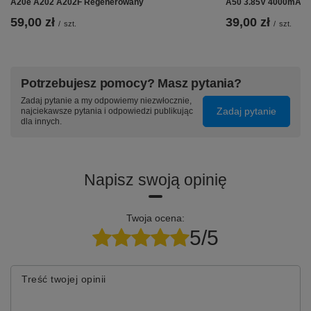
A20e A202 A202F Regenerowany
A50 3.85V 4000mAh
Wymiana przedniej szyby
wymaga specjalistycznych narz
59,00 zł
39,00 zł
/
szt.
/
szt.
wiedzy.
Wymiana może przysporzyć problemów oraz w łat
szyba może zostać uszkodzona.
Przed przyklejeniem należy upewnić się
Potrzebujesz pomocy? Masz pytania?
czy szkło jest do odpowiedniego modelu
czy pasuje kształtem i wymiarem
Zadaj pytanie a my odpowiemy niezwłocznie,
czy nie zasłania czujnika światła
Zadaj pytanie
najciekawsze pytania i odpowiedzi publikując
dla innych.
Napisz swoją opinię
Twoja ocena:
5/5
Treść twojej opinii