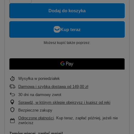
Dodaj do koszyka
Możesz kupić także poprzez:
Wysyłka
w poniedziałek
Darmowa i szybka dostawa
od
149,00 zł
30
dni na darmowy zwrot
Sprawdź, w którym sklepie obejrzysz i kupisz od ręki
Bezpieczne zakupy
Odroczone płatności
. Kup teraz, zapłać później, jeżeli nie
zwrócisz
Zamów więcej, zapłać mniej!