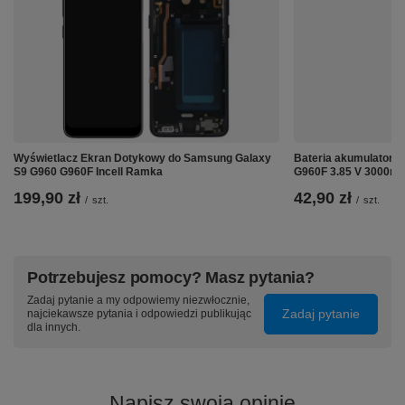
Wyświetlacz Ekran Dotykowy do Samsung Galaxy
Bateria akumulator 
S9 G960 G960F Incell Ramka
G960F 3.85 V 3000m
199,90 zł
42,90 zł
/
szt.
/
szt.
⚙️ Specyfikacja:
Potrzebujesz pomocy? Masz pytania?
Pasuje do:
iPhone XR
Zadaj pytanie a my odpowiemy niezwłocznie,
Inne nazwy:
A1984
Zadaj pytanie
najciekawsze pytania i odpowiedzi publikując
Pojemność:
3600mAh (pojemność oryginalnej
dla innych.
baterii wynosiła 2950mAh)
Napięcie:
3.82V
Technologia ogniwa:
Li-Ion (litowo-jonowa)
Zabezpieczenie przed przeładowaniem:
Tak
Napisz swoją opinię