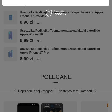
14,90 zł
/
szt.
Uszczelka Podklejka Taśma montaż klapki baterii do Apple
iPhone 17 Pro Max
8,90 zł
/
szt.
Uszczelka Podklejka Taśma montażowa klapki baterii do
Apple iPhone 16
6,99 zł
/
szt.
Uszczelka Podklejka Taśma montażowa klapki baterii do
Apple iPhone 17 Pro
8,90 zł
/
szt.
POLECANE
Poprzedni z tej kategorii
Następny z tej kategorii