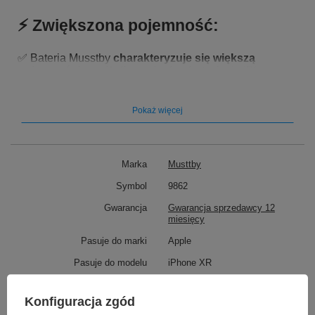
⚡️ Zwiększona pojemność:
✅ Bateria Musstby
charakteryzuje się większą
pojemnością, aniżeli oryginalna bateria
do iPhone
XR. Dzięki 3600 mAh bateria wytrzymuję dłużej, bez
konieczności częstego ładowania telefonu.
Pokaż więcej
✅ Bateria jest zaprojektowana z myślą o
bezpieczeństwie użytkownika. Posiada
zabezpieczenia
przed przegrzaniem, przepięciami i zwarciem,
co
minimalizuje ryzyko uszkodzenia iPhone'a podczas
Marka
Musttby
użytkowania
Symbol
9862
Gwarancja
Gwarancja sprzedawcy 12
miesięcy
Pasuje do marki
Apple
Pasuje do modelu
iPhone XR
Pojemność akumulatora
3600 mAh
Konfiguracja zgód
Napięcie
3,82V