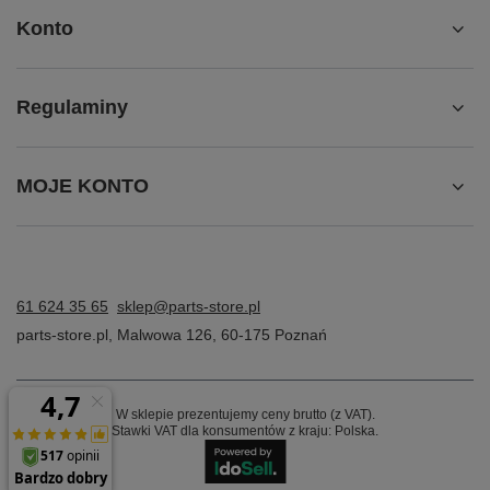
Konto
Regulaminy
MOJE KONTO
61 624 35 65
sklep@parts-store.pl
parts-store.pl
,
Malwowa 126
,
60-175
Poznań
W sklepie prezentujemy ceny brutto (z VAT).
Stawki VAT dla konsumentów z kraju:
Polska
.