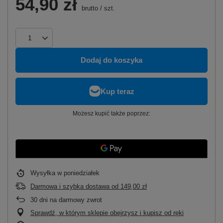
54,90 zł
brutto
/
szt.
Dodaj do koszyka
Możesz kupić także poprzez:
Wysyłka
w poniedziałek
Darmowa i szybka dostawa
od
149,00 zł
30
dni na darmowy zwrot
Sprawdź, w którym sklepie obejrzysz i kupisz od ręki