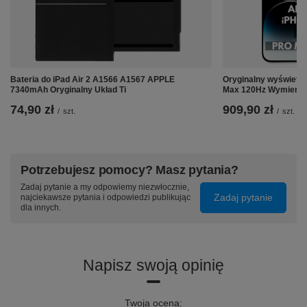
➡️ Wysoka jakość obrazu
✅ Wyświetlacz do Apple iPhone 14 Pro Max
oferuje
doskonałą jakość obrazu, precyzję kolorów i wysoką
Bateria do iPad Air 2 A1566 A1567 APPLE
Oryginalny wyświetla
trwałość,
zapewniając wspaniałe wrażenia wizualne
7340mAh Oryginalny Układ Ti
Max 120Hz Wymienion
74,90 zł
909,90 zł
✅ Kompatybilność wyświetlacza z iPhone 14 Pro
/
szt.
/
szt.
Max
gwarantuje idealne dopasowanie do
urządzenia,
zapewniając niezawodne połączenie i
funkcjonalność
Potrzebujesz pomocy? Masz pytania?
✅
Wyświetlacz jest łatwy do
zainstalowania,
zwłaszcza dla osób posiadających
Zadaj pytanie a my odpowiemy niezwłocznie,
pewne doświadczenie w samodzielnej wymianie części
Zadaj pytanie
najciekawsze pytania i odpowiedzi publikując
w iPhone.
dla innych.
Napisz swoją opinię
Twoja ocena: