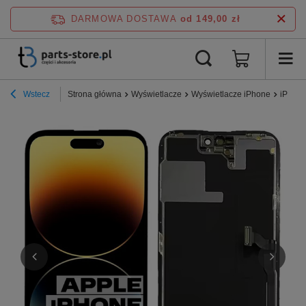
DARMOWA DOSTAWA
od 149,00 zł
Wstecz
Strona główna
Wyświetlacze
Wyświetlacze iPhone
iPhone