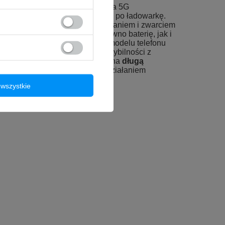
Twój Samsung Galaxy S22 Ultra 5G
bez potrzeby częstego sięgania po ładowarkę.
przed przegrzaniem, przeładowaniem i zwarciem
 użytkowania
oraz chronią zarówno baterię, jak i
lnie dopasowana
do Twojego modelu telefonu
twego montażu i pełnej kompatybilności z
 ogniwa Li-Ion przekładają się na
długą
li Ci cieszyć się niezawodnym działaniem
czas.
wszystkie