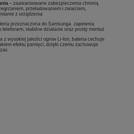
ania
– zaawansowane zabezpieczenia chronią
przegrzaniem, przeładowaniem i zwarciem,
stanie z urządzenia
teria przeznaczona do Samsunga zapewnia
telefonem, stabilne działanie oraz prosty montaż
z wysokiej jakości ogniw Li-Ion, bateria cechuje
rakiem efektu pamięci, dzięki czemu zachowuje
czas