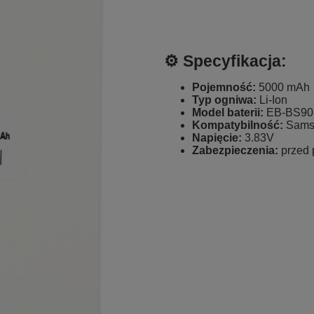
⚙️ Specyfikacja:
Pojemność:
5000 mAh
Typ ogniwa:
Li-Ion
Model baterii:
EB-BS90
Kompatybilność:
Samsu
Napięcie:
3.83V
Zabezpieczenia:
przed 