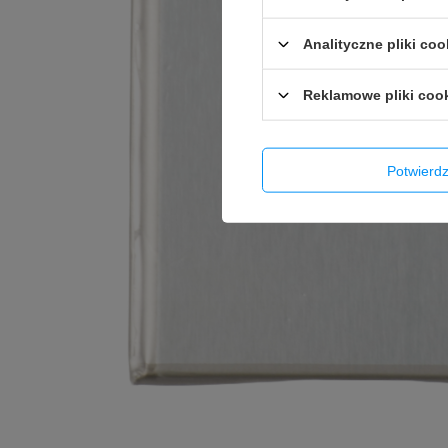
Analityczne pliki coo
Reklamowe pliki coo
Potwier