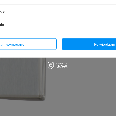
Dzięki pojemności
5000 mAh
zapewni
długi czas działania
kie
Zastosowane zabezpieczenia 
gwarantują bezpieczeństwo
Twój telefon. Bateria jest
idea
kie
dzięki czemu masz pewność ła
urządzeniem. Wysokiej jakości
żywotność baterii
, co pozwo
Twojego telefonu przez długi 
dzam wymagane
Potwierdzam 