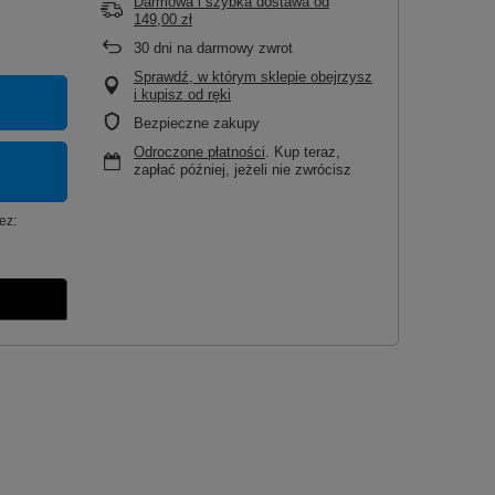
Darmowa i szybka dostawa
od
149,00 zł
30
dni na darmowy zwrot
Sprawdź, w którym sklepie obejrzysz
i kupisz od ręki
Bezpieczne zakupy
Odroczone płatności
. Kup teraz,
zapłać później, jeżeli nie zwrócisz
ez: