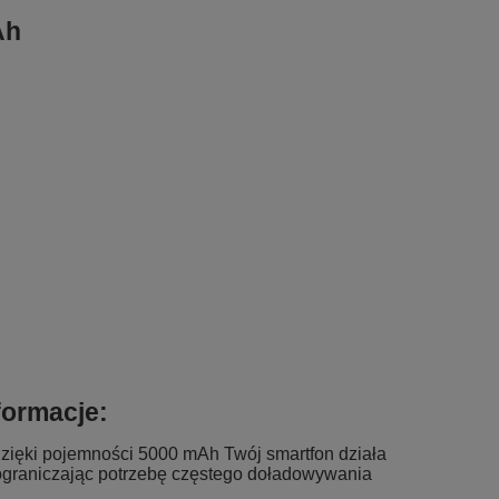
Ah
formacje:
zięki pojemności 5000 mAh Twój smartfon działa
ograniczając potrzebę częstego doładowywania