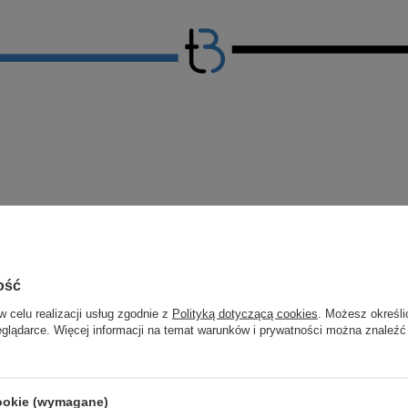
ość
w celu realizacji usług zgodnie z
Polityką dotyczącą cookies
. Możesz określi
eglądarce. Więcej informacji na temat warunków i prywatności można znaleźć
↘️ Dlaczego warto?
cookie (wymagane)