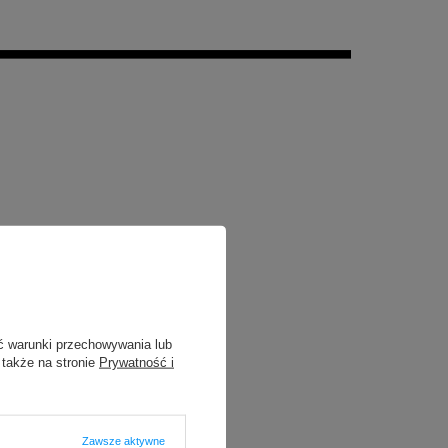
ć warunki przechowywania lub
 także na stronie
Prywatność i
Zawsze aktywne