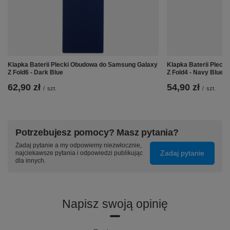
Klapka Baterii Plecki Obudowa do Samsung Galaxy
Klapka Baterii Plec
Z Fold6 - Dark Blue
Z Fold4 - Navy Blue
62,90 zł
54,90 zł
/
szt.
/
szt.
Potrzebujesz pomocy? Masz pytania?
Zadaj pytanie a my odpowiemy niezwłocznie,
↘️ Dlaczego warto?
Zadaj pytanie
najciekawsze pytania i odpowiedzi publikując
dla innych.
Dzięki pojemności
4300 mAh
Twój Samsung Galaxy
Note 10 Plus zapewni
długi czas działania
bez
potrzeby częstego sięgania po ładowarkę. Zastosowane
zabezpieczenia przed przegrzaniem, przeładowaniem i
Napisz swoją opinię
zwarciem
gwarantują bezpieczeństwo użytkowania
oraz chronią zarówno baterię, jak i Twój telefon. Bateria
jest
idealnie dopasowana
do Twojego modelu telefonu