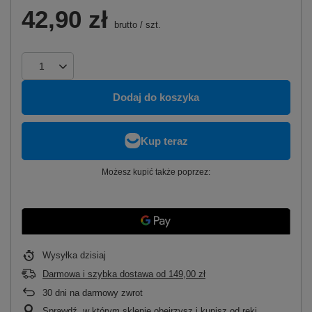
42,90 zł
brutto
/
szt.
Dodaj do koszyka
Możesz kupić także poprzez:
Wysyłka
dzisiaj
Darmowa i szybka dostawa
od
149,00 zł
30
dni na darmowy zwrot
Sprawdź, w którym sklepie obejrzysz i kupisz od ręki