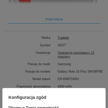
Pokaż więcej
Marka
Tradebit
Symbol
10377
Gwarancja
Gwarancja sprzedawcy 12
miesięcy
Pasuje do marki
Samsung
Pasuje do modelu
Galaxy Note 10 Plus SM-N976B
Model baterii
EB-BN972ABU
Pojemność akumulatora
4300 mAh
Napięcie
3.85V
Konfiguracja zgód
Rodzaj ogniw
Li-Ion
Dbamy o Twoją prywatność