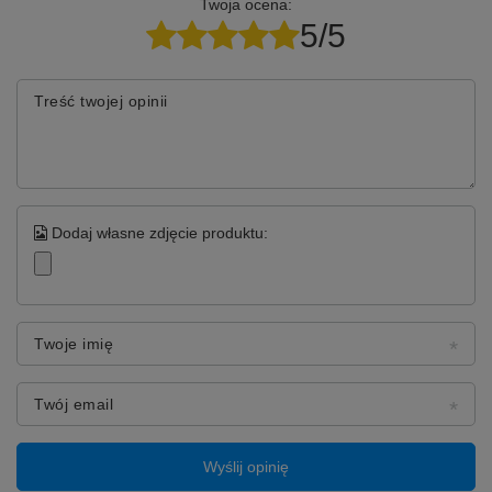
Twoja ocena:
dzięki czemu masz pewność łatwego montażu i pełnej
kompatybilności z urządzeniem. Wysokiej jakości
5/5
ogniwa Li-Ion przekładają się na
długą żywotność
baterii
, co pozwoli Ci cieszyć się niezawodnym
działaniem Twojego telefonu przez długi czas.
Treść twojej opinii
Dodaj własne zdjęcie produktu:
Twoje imię
Twój email
Wyślij opinię