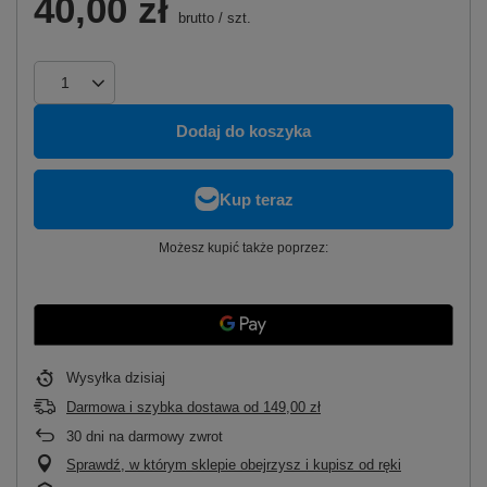
40,00 zł
brutto
/
szt.
Dodaj do koszyka
Możesz kupić także poprzez:
Wysyłka
dzisiaj
Darmowa i szybka dostawa
od
149,00 zł
30
dni na darmowy zwrot
Sprawdź, w którym sklepie obejrzysz i kupisz od ręki