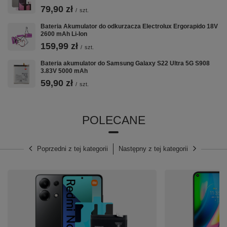
✅
Wysoka jakość
– wykonana z wysokiej jakości
79,90 zł
ogniw Li-Ion, bateria cechuje się długą żywotnością
/
szt.
oraz brakiem efektu pamięci, dzięki czemu zachowuje
Bateria Akumulator do odkurzacza Electrolux Ergorapido 18V
pełną wydajność przez długi czas
2600 mAh Li-Ion
159,99 zł
/
szt.
Bateria akumulator do Samsung Galaxy S22 Ultra 5G S908
3.83V 5000 mAh
59,90 zł
/
szt.
POLECANE
Poprzedni z tej kategorii
Następny z tej kategorii