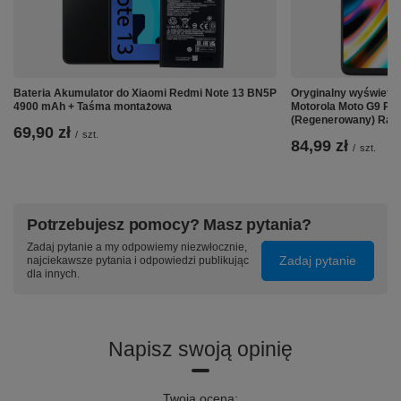
Bateria Akumulator do Xiaomi Redmi Note 13 BN5P
Oryginalny wyświetl
4900 mAh + Taśma montażowa
Motorola Moto G9 PL
(Regenerowany) Ram
69,90 zł
/
szt.
84,99 zł
/
szt.
Potrzebujesz pomocy? Masz pytania?
Zadaj pytanie a my odpowiemy niezwłocznie,
Zadaj pytanie
najciekawsze pytania i odpowiedzi publikując
dla innych.
Napisz swoją opinię
Twoja ocena: