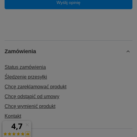
Wyślij opinię
Zamówienia
Status zamówienia
Śledzenie przesyłki
Chcę zareklamować produkt
⚙️ Specyfikacja:
Chcę odstąpić od umowy
Pojemność:
4000 mAh
Chcę wymienić produkt
Typ ogniwa:
Li-Ion
Model baterii:
EB-BG980ABY
Kontakt
Kompatybilność:
Samsung Galaxy S20 5G G980
G981
Napięcie:
3.86V
Zabezpieczenia:
przed przegrzaniem,