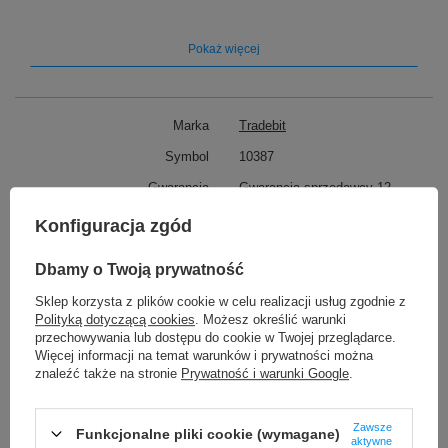
Pokaż więcej
Marka
Tradebit
Symbol
10387
Gwarancja
Gwarancja sprzedawcy 12
miesięcy
Konfiguracja zgód
Pasuje do marki
Samsung
Pasuje do modelu
Galaxy S20 5G G980 G981
Dbamy o Twoją prywatność
Model baterii
EB-BG980ABY
Sklep korzysta z plików cookie w celu realizacji usług zgodnie z
Polityką dotyczącą cookies
. Możesz określić warunki
Pojemność akumulatora
4000 mAh
przechowywania lub dostępu do cookie w Twojej przeglądarce.
↘️ Najważniejsze informacje:
Więcej informacji na temat warunków i prywatności można
Napięcie
3.86V
znaleźć także na stronie
Prywatność i warunki Google
.
Rodzaj ogniw
Li-Ion
✅
Wydłużony czas pracy
– dzięki pojemności 4000
mAh Twój smartfon działa dłużej na jednym ładowaniu,
ograniczając potrzebę częstego doładowywania
Zawsze
Funkcjonalne pliki cookie (wymagane)
aktywne