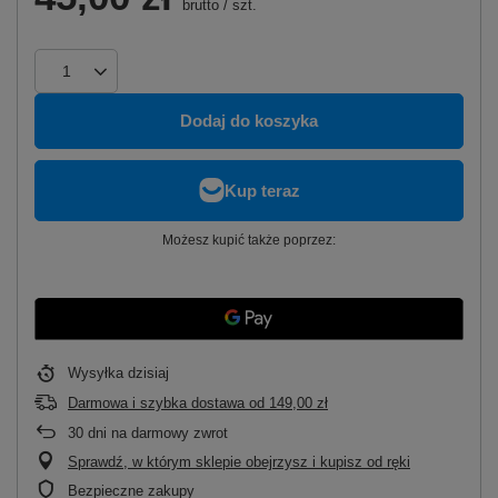
brutto
/
szt.
Dodaj do koszyka
Możesz kupić także poprzez:
Wysyłka
dzisiaj
Darmowa i szybka dostawa
od
149,00 zł
30
dni na darmowy zwrot
Sprawdź, w którym sklepie obejrzysz i kupisz od ręki
Bezpieczne zakupy