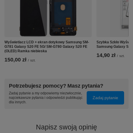
↘️ Dlaczego warto?
Dzięki pojemności
4000 mAh
Twój Samsung Galaxy
S20 5G G980 G981 zapewni
długi czas działania
bez
Wyświetlacz LCD + ekran dotykowy Samsung SM-
Szybka Szkło Wyświ
potrzeby częstego sięgania po ładowarkę. Zastosowane
G781 Galaxy S20 FE 5G/ SM-G780 Galaxy S20 FE
Samsung Galaxy S20
zabezpieczenia przed przegrzaniem, przeładowaniem i
(OLED) Ramka niebieska
14,90 zł
zwarciem
gwarantują bezpieczeństwo użytkowania
/
szt.
150,00 zł
oraz chronią zarówno baterię, jak i Twój telefon. Bateria
/
szt.
jest
idealnie dopasowana
do Twojego modelu telefonu
dzięki czemu masz pewność łatwego montażu i pełnej
kompatybilności z urządzeniem. Wysokiej jakości
ogniwa Li-Ion przekładają się na
długą żywotność
Potrzebujesz pomocy? Masz pytania?
baterii
, co pozwoli Ci cieszyć się niezawodnym
działaniem Twojego telefonu przez długi czas.
Zadaj pytanie a my odpowiemy niezwłocznie,
Zadaj pytanie
najciekawsze pytania i odpowiedzi publikując
dla innych.
Napisz swoją opinię