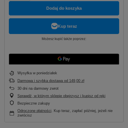
Dodaj do koszyka
Możesz kupić także poprzez:
Wysyłka
w poniedziałek
Darmowa i szybka dostawa
od
149,00 zł
30
dni na darmowy zwrot
Sprawdź, w którym sklepie obejrzysz i kupisz od ręki
Bezpieczne zakupy
Odroczone płatności
. Kup teraz, zapłać później, jeżeli nie
zwrócisz