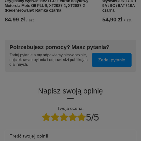
Oryginalny wyświetlacz LCD + ekran dotykowy
Wyświetlacz LCD + e
Motorola Moto G9 PLUS, XT2087-1, XT2087-2
9A / 9C / 9AT / 10A 
(Regenerowany) Ramka czarna
czarna
84,99 zł
54,90 zł
/
szt.
/
szt.
Potrzebujesz pomocy? Masz pytania?
Zadaj pytanie a my odpowiemy niezwłocznie,
Zadaj pytanie
najciekawsze pytania i odpowiedzi publikując
dla innych.
Napisz swoją opinię
Twoja ocena:
5/5
Treść twojej opinii