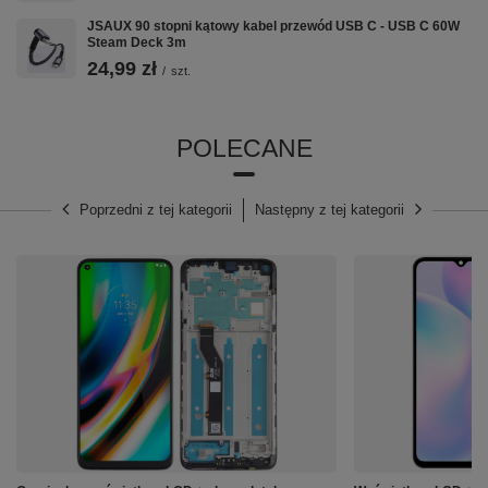
JSAUX 90 stopni kątowy kabel przewód USB C - USB C 60W
⭐
Model:
Xiaomi Poco M3
M2010J19CG
Steam Deck 3m
M2010J19CT
24,99 zł
/
szt.
⭐
Typ wyświetlacza:
IPS TFT
⭐
Gęstość pikseli:
395
POLECANE
⭐
Wielkość wyświetlacza:
6.53"
⭐
Rozdzielczość:
1080 x 2340
⭐
Ekran wielodotykowy
(Multi-touch) - TAK
Poprzedni z tej kategorii
Następny z tej kategorii