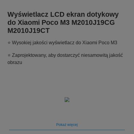
Wyświetlacz LCD ekran dotykowy
do Xiaomi Poco M3 M2010J19CG
M2010J19CT
⭐ Wysokiej jakości wyświetlacz do Xiaomi Poco M3
⭐ Zaprojektowany, aby dostarczyć niesamowitą jakość
obrazu
Pokaż więcej
➡️ Wyświetlacz do Xiaomi Redmi