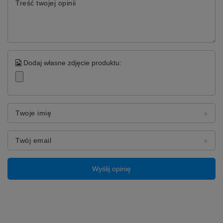
Treść twojej opinii
Dodaj własne zdjęcie produktu:
Twoje imię
Twój email
♻️ Kompatybilność:
Wyślij opinię
OnePlus 9 Pro
(LE2123, LE2120, LE2125)