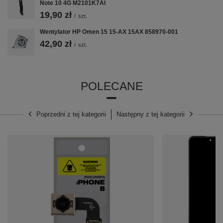
Note 10 4G M2101K7AI
19,90 zł
/
szt.
Wentylator HP Omen 15 15-AX 15AX 858970-001
42,90 zł
/
szt.
POLECANE
Poprzedni z tej kategorii
Następny z tej kategorii
⚙️ Specyfikacja:
Marka:
OnePlus
Model:
9 Pro
Oznaczenie producenta:
LE2123, LE2120,
LE2125
Pojemność:
4500mAh
Napięcie:
3.85V
Rodzaj:
Zamiennik najwyższej jakości