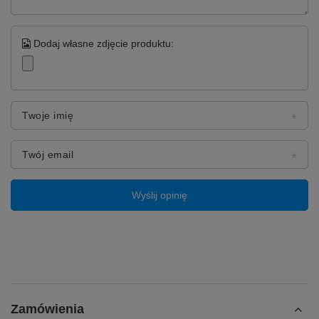
Dodaj własne zdjęcie produktu:
Twoje imię
Twój email
♻️ Kompatybilność:
Wyślij opinię
Samsung Galaxy S23
(SM-S911B, SM-S911N,
SM-S911U, SM-S911U1, SM-S911W, SM-S9110)
Zamówienia