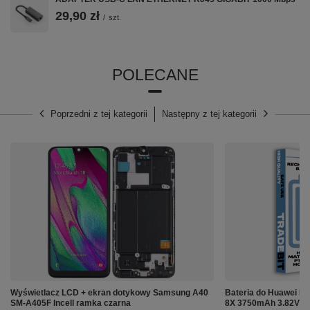
29,90 zł
/
szt.
POLECANE
Poprzedni z tej kategorii
Następny z tej kategorii
⚙️ Specyfikacja:
Marka:
Samsung
Model:
Galaxy S23
Oznaczenie producenta:
EB-BS912ABY
Pojemność:
3785 mAh
Napięcie:
3.88V
Rodzaj:
Zamiennik najwyższej jakości
Wyświetlacz LCD + ekran dotykowy Samsung A40
Bateria do Huawei Mat
SM-A405F Incell ramka czarna
8X 3750mAh 3.82V + 