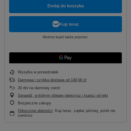
Dodaj do koszyka
Możesz kupić także poprzez:
Wysyłka
w poniedziałek
Darmowa i szybka dostawa
od
149,00 zł
30
dni na darmowy zwrot
Sprawdź, w którym sklepie obejrzysz i kupisz od ręki
Bezpieczne zakupy
Odroczone płatności
. Kup teraz, zapłać później, jeżeli nie
zwrócisz