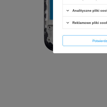
Analityczne pliki coo
Reklamowe pliki coo
Potwier