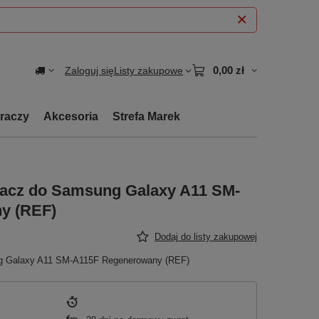
0,00 zł
Zaloguj się
Listy zakupowe
graczy
Akcesoria
Strefa Marek
lacz do Samsung Galaxy A11 SM-
y (REF)
Dodaj do listy zakupowej
ng Galaxy A11 SM-A115F Regenerowany (REF)