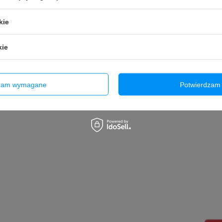
kie
kie
dzam wymagane
Potwierdzam 