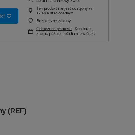
30
dni na darmowy zwrot
Ten produkt nie jest dostępny w
sklepie stacjonarnym
ci
Bezpieczne zakupy
Odroczone płatności
. Kup teraz,
zapłać później, jeżeli nie zwrócisz
ny (REF)