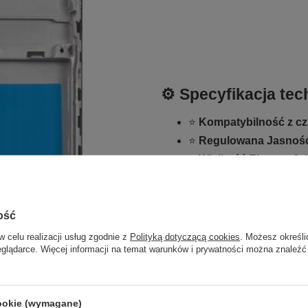
⚙️ Specyfikacja tec
⭐
Kompatybilność z czu
⭐
Regulowana Jasnoś
⭐
Wielkość Ekranu:
6.4
⭐
Gęstość pikseli:
268
⭐
Rozdzielczość:
720 x
⭐
Technologia:
IPS TF
ość
⭐
Model:
SM-A115F, S
w celu realizacji usług zgodnie z
Polityką dotyczącą cookies
. Możesz określi
eglądarce. Więcej informacji na temat warunków i prywatności można znaleźć
cookie (wymagane)