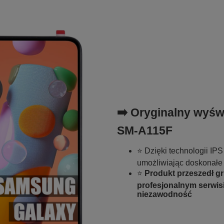
➡️ Oryginalny wyśw
SM-A115F
⭐ Dzięki technologii IPS
umożliwiając doskonałe
⭐
Produkt przeszedł g
profesjonalnym serwisi
niezawodność