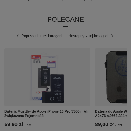
POLECANE
Poprzedni z tej kategorii
Następny z tej kategorii
➡️ 3 pęsety do różnych zastosowań
W zestawie znajdują się trzy typy pęset, dzięki czemu
łatwiej dopasować narzędzie do konkretnej pracy:
pęseta spiczasta – do bardzo precyzyjnego
chwytania małych elementów,
pęseta spiczasta zagięta – ułatwia pracę w
ciasnych i trudno dostępnych miejscach,
Bateria Musttby do Apple iPhone 13 Pro 3300 mAh
Bateria do Apple Wa
Zwiększona Pojemność
A2476 A2663 284mA
pęseta tępa – odpowiednia do nieco cięższych
zadań; rowkowana powierzchnia poprawia chwyt
59,90 zł
89,00 zł
/
szt.
/
szt.
śrub i innych drobnych części.