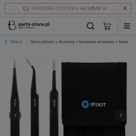
DARMOWA DOSTAWA
od 149,00 zł
Wstecz
Strona główna
Akcesoria
Narzędzia serwisowe
Narzędzia 