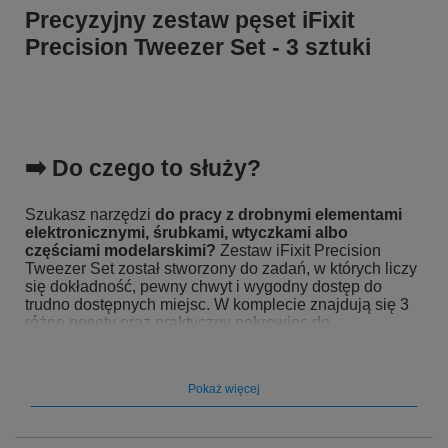
Precyzyjny zestaw pęset iFixit
Precision Tweezer Set - 3 sztuki
➡️ Do czego to służy?
Szukasz narzędzi
do pracy z drobnymi elementami
elektronicznymi, śrubkami, wtyczkami albo
częściami modelarskimi?
Zestaw iFixit Precision
Tweezer Set został stworzony do zadań, w których liczy
się dokładność, pewny chwyt i wygodny dostęp do
trudno dostępnych miejsc. W komplecie znajdują się 3
różne pęsety oraz praktyczny pokrowiec do
bezpiecznego przechowywania i transportu.
Pokaż więcej