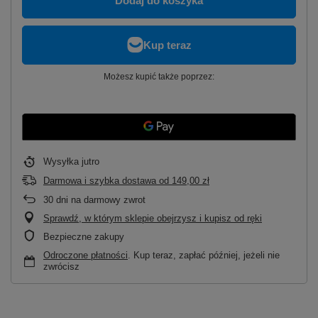
Dodaj do koszyka
Możesz kupić także poprzez:
Wysyłka
jutro
Darmowa i szybka dostawa
od
149,00 zł
30
dni na darmowy zwrot
Sprawdź, w którym sklepie obejrzysz i kupisz od ręki
Bezpieczne zakupy
Odroczone płatności
. Kup teraz, zapłać później, jeżeli nie
zwrócisz