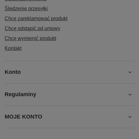
Śledzenie przesyłki
Chcę zareklamować produkt
Chcę odstąpić od umowy
Chcę wymienić produkt
Kontakt
Konto
✅ Najważniejsze cechy produktu:
Regulaminy
zestaw
3 precyzyjnych pęset
,
powłoka ochronna ESD
,
stalowa konstrukcja
,
długość
127 mm / 5"
,
MOJE KONTO
różne końcówki do różnych zastosowań