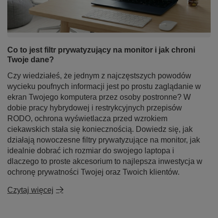
✅ Jak Działa Technologia
Prywatyzacji?
Zastanawiasz się, jak to możliwe, że ekran staje się
niewidoczny dla osób stojących obok Ciebie? Sekret
Co to jest filtr prywatyzujący na monitor i jak chroni
tkwi
w zaawansowanej technologii mikrożaluzji
(ang.
Twoje dane?
micro-louvers).
Czy wiedziałeś, że jednym z najczęstszych powodów
Działanie filtra można porównać do klasycznych żaluzji
wycieku poufnych informacji jest po prostu zaglądanie w
okiennych zmniejszonych do skali mikroskopijnej:
ekran Twojego komputera przez osoby postronne? W
Widok z przodu (Kąt 90°):
Kiedy siedzisz
dobie pracy hybrydowej i restrykcyjnych przepisów
bezpośrednio przed laptopem, światło bez
RODO, ochrona wyświetlacza przed wzrokiem
przeszkód przechodzi przez pionowe szczeliny
ciekawskich stała się koniecznością. Dowiedz się, jak
mikrożaluzji, dostarczając Ci idealnie ostry, jasny i
czytelny obraz.
działają nowoczesne filtry prywatyzujące na monitor, jak
Widok z boku (Kąt powyżej 60°):
Gdy ktoś
idealnie dobrać ich rozmiar do swojego laptopa i
próbuje spojrzeć na Twój ekran z boku,
dlaczego to proste akcesorium to najlepsza inwestycja w
mikroskopijne lamelki umieszczone wewnątrz filtra
ochronę prywatności Twojej oraz Twoich klientów.
fizycznie blokują strumień światła. W efekcie
osoba postronna widzi jedynie pustą, całkowicie
Czytaj więcej
czarną matrycę.
―――――――――――――――――――――――