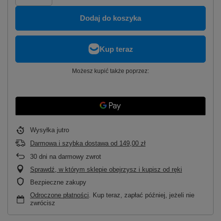
Dodaj do koszyka
Możesz kupić także poprzez:
Wysyłka
jutro
Darmowa i szybka dostawa
od
149,00 zł
30
dni na darmowy zwrot
Sprawdź, w którym sklepie obejrzysz i kupisz od ręki
Bezpieczne zakupy
Odroczone płatności
. Kup teraz, zapłać później, jeżeli nie
zwrócisz