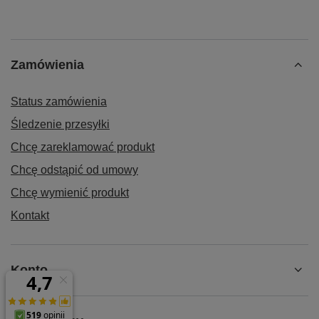
✨ Przekonaj się w praktyce, jak skuteczna jest
technologia mikrożaluzji i stwórz własną, niewidzialną
strefę komfortu. Pozwól sobie na luksus pełnej
prywatności w dowolnym publicznym miejscu.
Zamówienia
Status zamówienia
Śledzenie przesyłki
Chcę zareklamować produkt
Chcę odstąpić od umowy
Chcę wymienić produkt
Kontakt
Konto