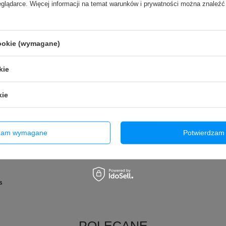
eglądarce. Więcej informacji na temat warunków i prywatności można znaleźć
52 LMK520
cookie (wymagane)
rofon do Apple Watch Series 5 44 mm
kie
acz do Apple iPhone 17 Air
kie
T7 1m
dzam wymagane
Potwierdzam 
hone 7 Plus / 8 Plus
s
POLECANE