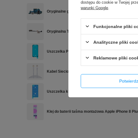
dostępu do cookie w Twojej prz
warunki Google
.
Oryginalne gniazdo płytka ładowania port do LG K
Funkcjonalne pliki 
Oryginalna Taśma przycisku włącznika ON/OFF, mik
Analityczne pliki coo
Uszczelka Podklejka Taśma montażowa pod wyświetl
Reklamowe pliki coo
Kabel Sieciowy LAN Ethernet Płaski SFTP RJ45 CA
Potwier
Uszczelka klej taśma montażowa do wyświetlacza iP
Klej do baterii taśma montażowa Apple iPhone 8 Plu