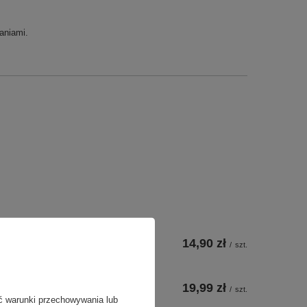
aniami.
14,90 zł
/
szt.
19,99 zł
/
szt.
ć warunki przechowywania lub