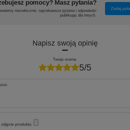
zebujesz pomocy? Masz pytania?
Zadaj pyt
powiemy niezwłocznie, najciekawsze pytania i odpowiedzi
publikując dla innych.
Napisz swoją opinię
Twoja ocena:
5/5
inii
zdjęcie produktu: