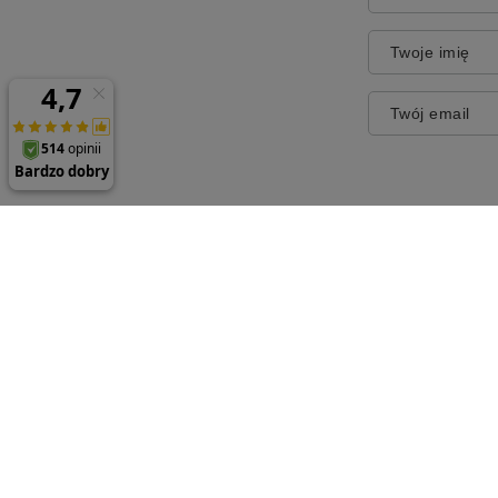
Twoje imię
Twój email
Zamówienia
Konto
Status zamówienia
Zarejestr
Śledzenie przesyłki
Koszyk
Chcę zareklamować produkt
Listy za
Chcę odstąpić od umowy
Lista za