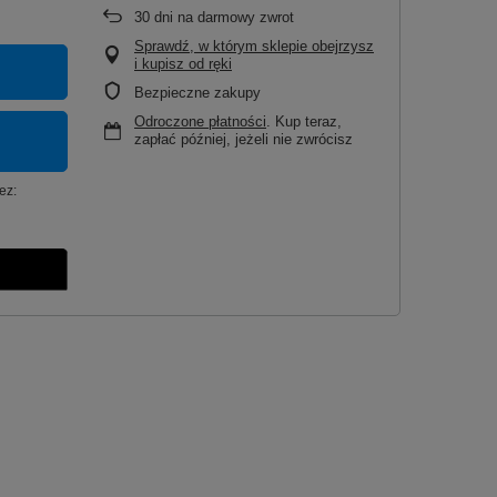
30
dni na darmowy zwrot
Sprawdź, w którym sklepie obejrzysz
i kupisz od ręki
Bezpieczne zakupy
Odroczone płatności
. Kup teraz,
zapłać później, jeżeli nie zwrócisz
ez: