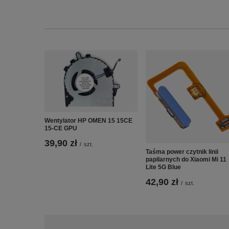
Wentylator HP OMEN 15 15CE
15-CE GPU
39,90 zł
/
szt.
Taśma power czytnik linii
papilarnych do Xiaomi Mi 11
Lite 5G Blue
42,90 zł
/
szt.