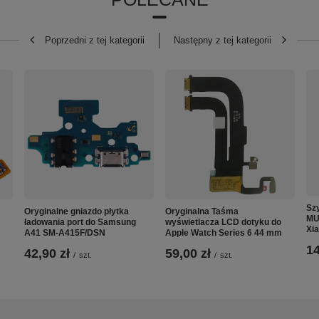
Poprzedni z tej kategorii
Następny z tej kategorii
Sz
Oryginalne gniazdo płytka
Oryginalna Taśma
MU
ładowania port do Samsung
wyświetlacza LCD dotyku do
Xi
A41 SM-A415F/DSN
Apple Watch Series 6 44 mm
14
42,90 zł
59,00 zł
/
szt.
/
szt.