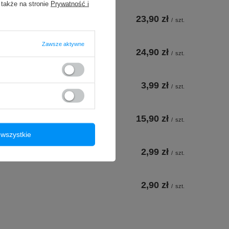
 także na stronie
Prywatność i
23,90 zł
/
szt.
Zawsze aktywne
24,90 zł
/
szt.
3,99 zł
/
szt.
15,90 zł
/
szt.
wszystkie
2,99 zł
/
szt.
2,90 zł
/
szt.