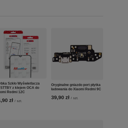
Szybka Szkł
MUSTTBY z 
ybka Szkło Wyświetlacza
Oryginalne gniazdo port płytka
iPhone X
STTBY z klejem OCA do
ładowania do Xiaomi Redmi 9C
aomi Redmi 12C
19,99 zł
39,90 zł
/
szt.
,90 zł
/
szt.