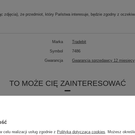
 zdjęcia), że przedmiot, który Państwa interesuje, będzie zgodny z oczekiw
Marka
Tradebit
Symbol
7486
Gwarancja
Gwarancja sprzedawcy 12 miesięcy
TO MOŻE CIĘ ZAINTERESOWAĆ
 do Xiaomi Redmi 12C
ość
Apple iPhone X
w celu realizacji usług zgodnie z
Polityką dotyczącą cookies
. Możesz określi