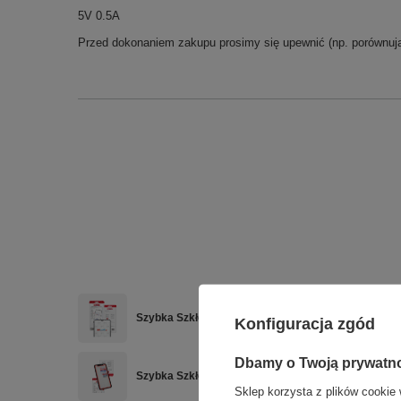
5V 0.5A
Przed dokonaniem zakupu prosimy się upewnić (np. porównując
Szybka Szkło Wyświetlacza MUSTTBY z klejem OCA
Konfiguracja zgód
Dbamy o Twoją prywatn
Szybka Szkło do Wyświetlacza MUSTTBY z OCA do 
Sklep korzysta z plików cookie 