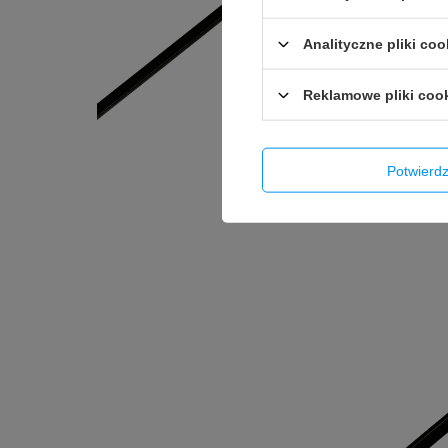
Analityczne pliki coo
Reklamowe pliki coo
Potwier