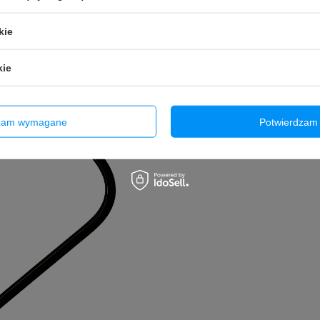
kie
kie
dzam wymagane
Potwierdzam 