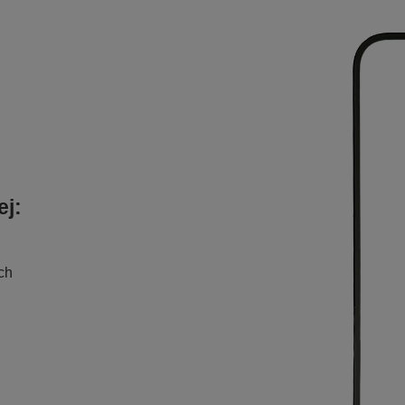
ej:
ch