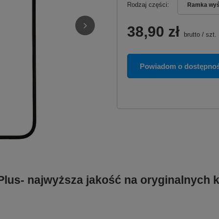
Rodzaj części
Ramka wyśw
38,90 zł
brutto
/
szt.
Powiadom o dostępnoś
 Plus- najwyższa jakość na oryginalnych