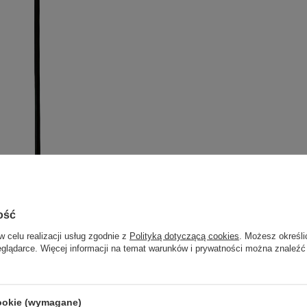
ość
w celu realizacji usług zgodnie z
Polityką dotyczącą cookies
. Możesz określi
eglądarce. Więcej informacji na temat warunków i prywatności można znaleźć
cookie (wymagane)