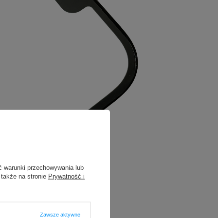
ć warunki przechowywania lub
 także na stronie
Prywatność i
Zawsze aktywne