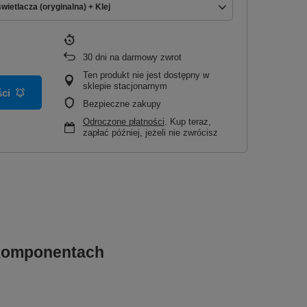
ietlacza (oryginalna) + Klej
30
dni na darmowy zwrot
Ten produkt nie jest dostępny w
sklepie stacjonarnym
ci
Bezpieczne zakupy
Odroczone płatności
. Kup teraz,
zapłać później, jeżeli nie zwrócisz
 komponentach