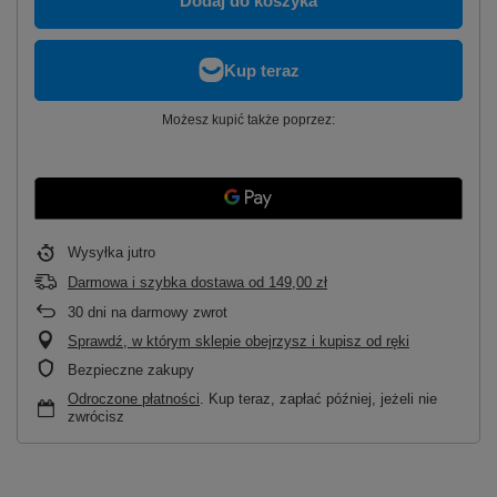
Dodaj do koszyka
Możesz kupić także poprzez:
Wysyłka
jutro
Darmowa i szybka dostawa
od
149,00 zł
30
dni na darmowy zwrot
Sprawdź, w którym sklepie obejrzysz i kupisz od ręki
Bezpieczne zakupy
Odroczone płatności
. Kup teraz, zapłać później, jeżeli nie
zwrócisz