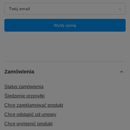
Format nagrywania: DVD-RW
Twój email
Wyślij opinię
Zamówienia
Status zamówienia
Śledzenie przesyłki
Chcę zareklamować produkt
⚠️ Kompatybilność:
Chcę odstąpić od umowy
Odtwarzacz współpracuje z komputerami
Chcę wymienić produkt
osobistymi i laptopami z systemami: Windows 11,