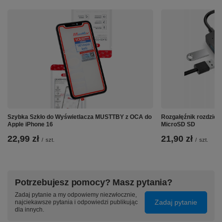
Kompaktowy rozmiar:
Urządzenie dzięki swojej
minimalistycznej formie
,
bezproblemowo zapakujemy do torby czy plecaka,
dzięki czemu świetnie sprawdzi się w podróży. Jego
niewielka waga
dodatkowo sprawi, że będzie
praktycznie nieodczuwalny podczas noszenia. Możesz
zabrać je ze sobą na każdą wyprawę, ciesząc się
Szybka Szkło do Wyświetlacza MUSTTBY z OCA do
Rozgałęźnik rozdziel
ulubionymi funkcjami bez zbędnego obciążenia. Dzięki
Apple iPhone 16
MicroSD SD
temu zyskasz więcej miejsca na inne potrzebne
22,99 zł
21,90 zł
/
szt.
/
szt.
przedmioty i zwiększysz komfort swoich podróży.
Wymiary: 14,5x15,5x1,5cm
Waga: 0,3kg
Potrzebujesz pomocy? Masz pytania?
Zadaj pytanie a my odpowiemy niezwłocznie,
Zadaj pytanie
najciekawsze pytania i odpowiedzi publikując
dla innych.