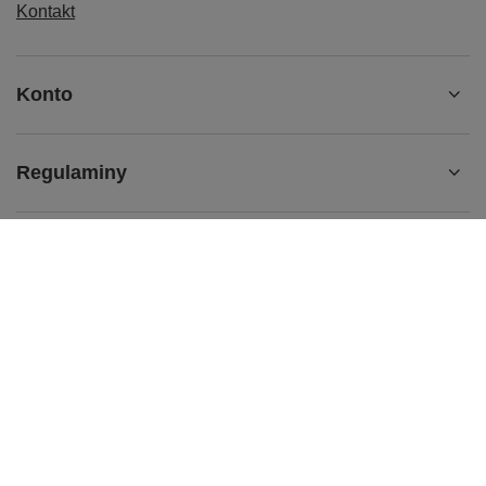
10, 7, Vista, XP, Linux, Mac OS.
Kontakt
Odtwarzacz
NIE
współpracuję z telewizorami,
samochodami, smartphonami, tabletami i
chromebookami.
Konto
Regulaminy
MOJE KONTO
61 624 35 65
sklep@parts-store.pl
parts-store.pl
,
Malwowa 126
,
60-175
Poznań
W sklepie prezentujemy ceny brutto (z VAT).