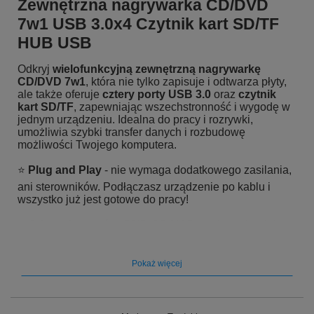
Zewnętrzna nagrywarka CD/DVD
7w1 USB 3.0x4 Czytnik kart SD/TF
HUB USB
Odkryj
wielofunkcyjną zewnętrzną nagrywarkę
CD/DVD 7w1
, która nie tylko zapisuje i odtwarza płyty,
ale także oferuje
cztery porty USB 3.0
oraz
czytnik
kart SD/TF
, zapewniając wszechstronność i wygodę w
jednym urządzeniu. Idealna do pracy i rozrywki,
umożliwia szybki transfer danych i rozbudowę
możliwości Twojego komputera.
⭐
Plug and Play
- nie wymaga dodatkowego zasilania,
ani sterowników. Podłączasz urządzenie po kablu i
wszystko już jest gotowe do pracy!
⭐
Odczyt formatów: DVD CD VCD
- najpopularniejsze
formaty płyt.
Pokaż więcej
⭐
4 złącza USB 3.0
- zapewnią pracę na wielu
urządzeniach jednocześnie.