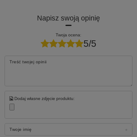
Napisz swoją opinię
Twoja ocena:
5/5
Treść twojej opinii
⚙️ Specyfikacja techniczna:
Pojemność pamięci podręcznej: 2MB
Typ interfejsu: USB 3.0
Dodaj własne zdjęcie produktu:
Metoda ładowania płyty: typ tacy
Odczyt formatu płyty: DVD CD VCD
Prędkość odczytu: DVD 8X CD/VCD 24X
Prędkość zapisu: DVD 8X CD/VCD 24X
Rozmiar: 14.5*15.5*1.5CM
Twoje imię
Obsługiwane standardy dysków: DVD-RW
Maksymalna prędkość spalania DVD: 8X