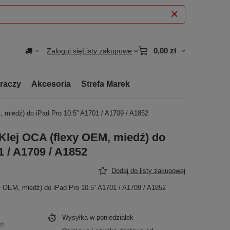
0,00 zł
Zaloguj się
Listy zakupowe
graczy
Akcesoria
Strefa Marek
 miedź) do iPad Pro 10.5” A1701 / A1709 / A1852
Klej OCA (flexy OEM, miedź) do
1 / A1709 / A1852
Dodaj do listy zakupowej
y OEM, miedź) do iPad Pro 10.5” A1701 / A1709 / A1852
Wysyłka
w poniedziałek
zt.