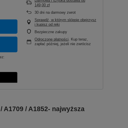
Darmowa i szybka dostawa
od
149,00 zł
30
dni na darmowy zwrot
Sprawdź, w którym sklepie obejrzysz
i kupisz od ręki
Bezpieczne zakupy
Odroczone płatności
. Kup teraz,
zapłać później, jeżeli nie zwrócisz
ez:
 / A1709 / A1852- najwyższa