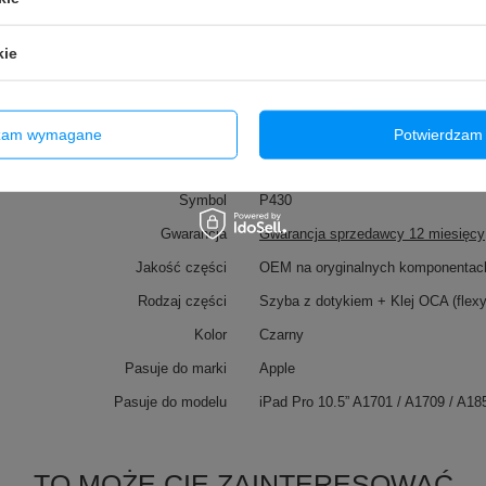
kie
dzam wymagane
Potwierdzam 
Marka
Tradebit
Symbol
P430
Gwarancja
Gwarancja sprzedawcy 12 miesięcy
Jakość części
OEM na oryginalnych komponentac
Rodzaj części
Szyba z dotykiem + Klej OCA (flex
Kolor
Czarny
Pasuje do marki
Apple
Pasuje do modelu
iPad Pro 10.5” A1701 / A1709 / A18
TO MOŻE CIĘ ZAINTERESOWAĆ