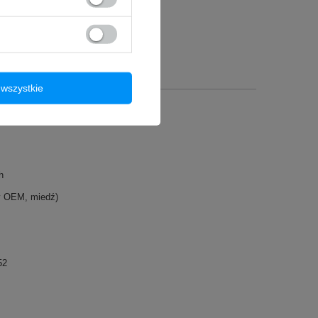
wszystkie
h
y OEM, miedź)
52