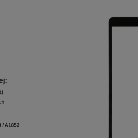
ej:
ź)
ch
9 / A1852