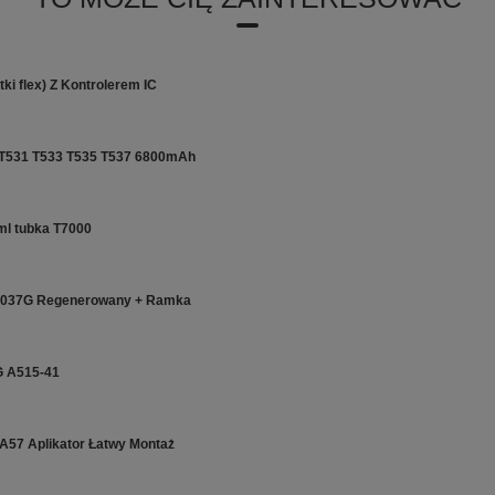
ki flex) Z Kontrolerem IC
0 T531 T533 T535 T537 6800mAh
ml tubka T7000
 A037G Regenerowany + Ramka
G A515-41
A57 Aplikator Łatwy Montaż