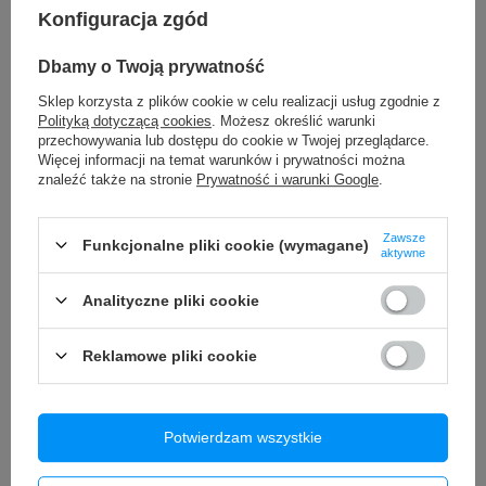
Konfiguracja zgód
TO MOŻE CIĘ ZAINTERESOWAĆ
Dbamy o Twoją prywatność
Bateria do Apple iPhone 14 Pro 3410mAh możliwość
Sklep korzysta z plików cookie w celu realizacji usług zgodnie z
przepisania BEZ KOMUNIKATU
Polityką dotyczącą cookies
. Możesz określić warunki
79,90 zł
przechowywania lub dostępu do cookie w Twojej przeglądarce.
/
szt.
Więcej informacji na temat warunków i prywatności można
Zestaw narzędzi serwisowych Premium iPhone 5 6 7 8 X XS 11
znaleźć także na stronie
Prywatność i warunki Google
.
12 13 Pro Max
19,99 zł
/
szt.
Zawsze
Funkcjonalne pliki cookie (wymagane)
aktywne
Interfejs diagnostyczny Vgate iCar2 ELM327 OBD2 PL
Bluetooth JĘZYK POLSKI
69,90 zł
Analityczne pliki cookie
/
szt.
Bateria do Apple iPhone 12 / 12 Pro 2815mAh
Reklamowe pliki cookie
45,00 zł
/
szt.
Bezprzewodowy Adapter Tradebit TB CUBE USB-C CarPlay /
Android Auto Czarny
Potwierdzam wszystkie
99,90 zł
/
szt.