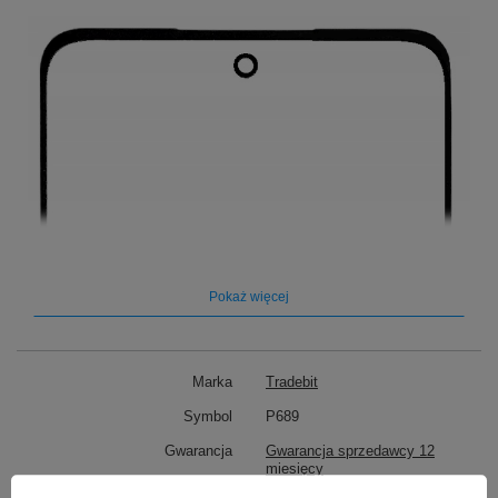
Pokaż więcej
Marka
Tradebit
Symbol
P689
Gwarancja
Gwarancja sprzedawcy 12
miesięcy