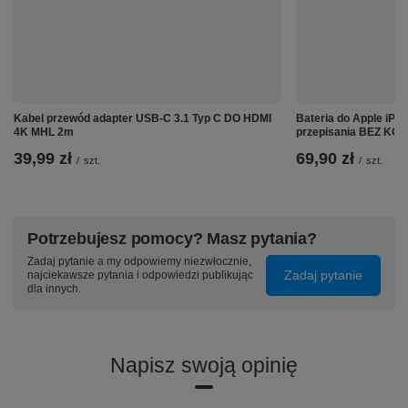
❔Co jeszcze warto wiedzieć przed
Kabel przewód adapter USB-C 3.1 Typ C DO HDMI
Bateria do Apple iP
założeniem wyświetlacza❓
4K MHL 2m
przepisania BEZ K
39,99 zł
69,90 zł
/
szt.
/
szt.
upewnij się, że szkło pasuje do twojego modelu
telefonu
sprawdź czy zgadza się kształt i wymiar
czy szkło nie zasłania czujnika światła
Potrzebujesz pomocy? Masz pytania?
Zadaj pytanie a my odpowiemy niezwłocznie,
Zadaj pytanie
najciekawsze pytania i odpowiedzi publikując
dla innych.
Napisz swoją opinię