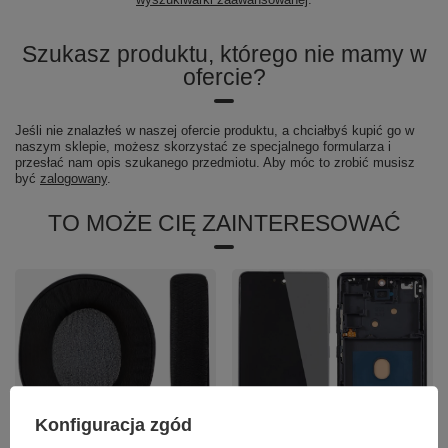
Szukasz produktu, którego nie mamy w
ofercie?
Jeśli nie znalazłeś w naszej ofercie produktu, a chciałbyś kupić go w
naszym sklepie, możesz skorzystać ze specjalnego formularza i
przesłać nam opis szukanego przedmiotu. Aby móc to zrobić musisz
być
zalogowany
.
TO MOŻE CIĘ ZAINTERESOWAĆ
Konfiguracja zgód