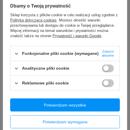
Nauszniki Gąbki Poduszki do
Dbamy o Twoją prywatność
słuchawek ARCTIS STEELSERIES
Wyświetlacz LCD + ekran
1|3|5|7|9X|PRO|PRIME
Sklep korzysta z plików cookie w celu realizacji usług zgodnie z
dotykowy Samsung SM-G781
29,90 zł
Galaxy S20 FE 5G/ SM-G780
Polityką dotyczącą cookies
. Możesz określić warunki
/
szt.
Galaxy S20 FE (OLED) Ramka
przechowywania lub dostępu do cookie w Twojej przeglądarce.
niebieska
Więcej informacji na temat warunków i prywatności można
znaleźć także na stronie
Prywatność i warunki Google
.
150,00 zł
/
szt.
Zawsze
Funkcjonalne pliki cookie (wymagane)
aktywne
Analityczne pliki cookie
Reklamowe pliki cookie
Potwierdzam wszystkie
Antena USB WiFi 6 AX1800Mbps
Ładowarka uniwersalna do baterii
Dwuzakresowa 2.4GHz & 5GHz
akumulatorów AAA 18650
LiitoKala Lii-M4S
57,90 zł
/
szt.
Potwierdzam wymagane
89,90 zł
/
szt.