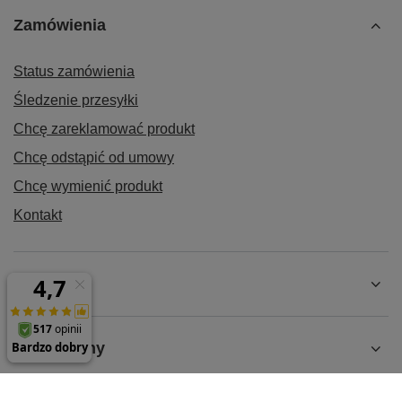
Zamówienia
Status zamówienia
Śledzenie przesyłki
Chcę zareklamować produkt
Chcę odstąpić od umowy
Chcę wymienić produkt
Kontakt
Konto
Regulaminy
MOJE KONTO