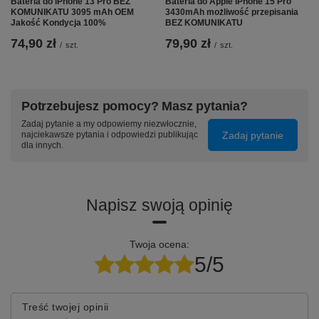
Bateria do iPhone 13 Pro BEZ KOMUNIKATU 3095
Bateria do Apple iP
mAh OEM Jakość Kondycja 100%
możliwość przepisa
74,90 zł
79,90 zł
/
szt.
/
szt.
Potrzebujesz pomocy? Masz pytania?
Zadaj pytanie a my odpowiemy niezwłocznie,
Zadaj pytanie
najciekawsze pytania i odpowiedzi publikując
dla innych.
Napisz swoją opinię
Twoja ocena:
5/5
Treść twojej opinii